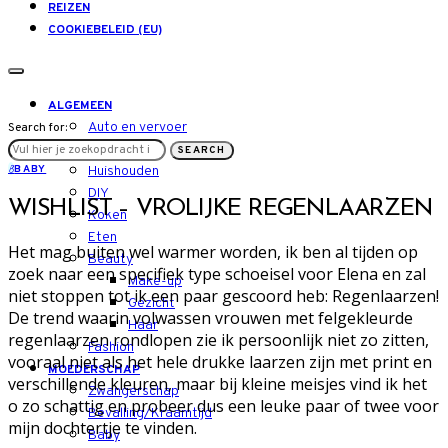
REIZEN
COOKIEBELEID (EU)
ALGEMEEN
Auto en vervoer
Search for:
LIFESTYLE
SEARCH
B
BABY
Huishouden
DIY
WISHLIST – VROLIJKE REGENLAARZEN
Koken
Eten
Het mag buiten wel warmer worden, ik ben al tijden op
Beauty
zoek naar een specifiek type schoeisel voor Elena en zal
Make-up
niet stoppen tot ik een paar gescoord heb: Regenlaarzen!
Gezicht
De trend waarin volwassen vrouwen met felgekleurde
Haar
regenlaarzen rondlopen zie ik persoonlijk niet zo zitten,
Fashion
vooraal niet als het hele drukke laarzen zijn met print en
MOEDERSCHAP
verschillende kleuren, maar bij kleine meisjes vind ik het
Zwangerschap
o zo schattig en probeer dus een leuke paar of twee voor
Bevalling/Kraamtijd
mijn dochtertje te vinden.
Baby