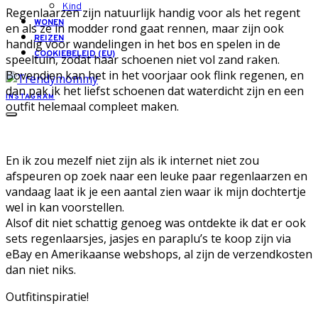
Kind
Regenlaarzen zijn natuurlijk handig voor als het regent
WONEN
en als ze in modder rond gaat rennen, maar zijn ook
REIZEN
handig voor wandelingen in het bos en spelen in de
COOKIEBELEID (EU)
speeltuin, zodat haar schoenen niet vol zand raken.
Bovendien kan het in het voorjaar ook flink regenen, en
dan pak ik het liefst schoenen dat waterdicht zijn en een
INSTAGRAM
outfit helemaal compleet maken.
En ik zou mezelf niet zijn als ik internet niet zou
afspeuren op zoek naar een leuke paar regenlaarzen en
vandaag laat ik je een aantal zien waar ik mijn dochtertje
wel in kan voorstellen.
Alsof dit niet schattig genoeg was ontdekte ik dat er ook
sets regenlaarsjes, jasjes en paraplu’s te koop zijn via
eBay en Amerikaanse webshops, al zijn de verzendkosten
dan niet niks.
Outfitinspiratie!