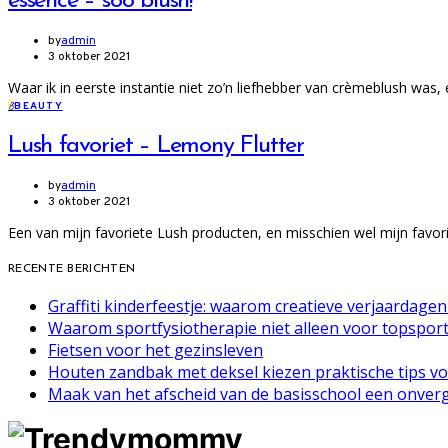
essence – soo blush!
by
admin
3 oktober 2021
Waar ik in eerste instantie niet zo’n liefhebber van crèmeblush was, 
B
BEAUTY
Lush favoriet – Lemony Flutter
by
admin
3 oktober 2021
Een van mijn favoriete Lush producten, en misschien wel mijn favor
RECENTE BERICHTEN
Graffiti kinderfeestje: waarom creatieve verjaardage
Waarom sportfysiotherapie niet alleen voor topsporte
Fietsen voor het gezinsleven
Houten zandbak met deksel kiezen praktische tips vo
Maak van het afscheid van de basisschool een onverg