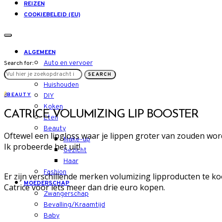
REIZEN
COOKIEBELEID (EU)
ALGEMEEN
Auto en vervoer
Search for:
LIFESTYLE
SEARCH
Huishouden
B
BEAUTY
DIY
Koken
CATRICE VOLUMIZING LIP BOOSTER
Eten
Beauty
Oftewel een lipgloss waar je lippen groter van zouden wo
Make-up
Ik probeerde het uit!
Gezicht
Haar
Fashion
Er zijn verschillende merken volumizing lipproducten te ko
MOEDERSCHAP
Catrice voor iets meer dan drie euro kopen.
Zwangerschap
Bevalling/Kraamtijd
Baby