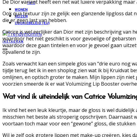
De Dior variant heeft een net wat luxere verpakking maar aan
Kind
WONEN
Ook qua textuur zijn ze gelijk: een glanzende lipgloss dat 
REIZEN
die er geen last van hebben.
COOKIEBELEID (EU)
Catrice is wel eerlijker dan Dior met zijn beschrijving van
waardoor het niet geschikt is voor gevoelige of gebarsten 
INSTAGRAM
waardoor deze gaan tintelen en voor je gevoel gaan uitzett
opvallend te zijn.
Zoals verwacht kan een simpele glos van “drie euro nog wa
tijdje terug liet ik in een shoplog zien wat ik bij Kruidvat
omlijnen, en optisch groter te maken. Mijn lippen zijn niet
voorzien smeerde ik er wat Volumizing Lip Booster overhee
Wat vind ik uiteindelijk van Catrice Volumizi
Ik vind het een leuk kleurtje, maar de gloss is wel duidelij
misschien het beste als stroperig opschrijven. Daarnaast wi
voortaan toch maar voor een “gewone” gloss, die stukken
Wil je zelf ook grotere lippen met make-up creëren, kies da