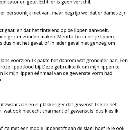
licator en geur. Echt, er is geen verschil.
ier persoonlijk niet van, maar begrijp wel dat er dames zijn
t gaat, en dat het tintelend op de lippen aanvoelt,
ppen groter zouden maken: Menthol irriteert je lippen,
s dus niet het geval, of in ieder geval niet genoeg om
glans voorzien. Ik pakte het daarom wat grondiger aan. Een
udroze lippotlood bij. Deze gebruikte ik om mijn lippen te
Toen ik mijn lippen éénmaal van de gewenste vorm had
.
 wat zwaar aan en is plakkeriger dat gewenst. Ik kan het
n, wat ook niet echt charmant of gewenst is, dus kies ik
f ga met een mooie lippenstift aan de slag, hoef je je ook