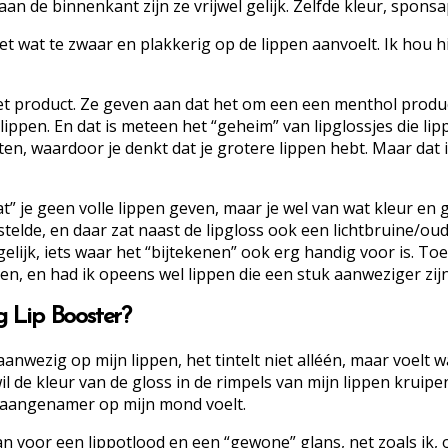
 de binnenkant zijn ze vrijwel gelijk. Zelfde kleur, sponsapp
net wat te zwaar en plakkerig op de lippen aanvoelt. Ik hou h
 het product. Ze geven aan dat het om een een menthol produc
lippen. En dat is meteen het “geheim” van lipglossjes die li
en, waardoor je denkt dat je grotere lippen hebt. Maar dat i
t” je geen volle lippen geven, maar je wel van wat kleur en 
 bestelde, en daar zat naast de lipgloss ook een lichtbruine/o
 gelijk, iets waar het “bijtekenen” ook erg handig voor is. 
n, en had ik opeens wel lippen die een stuk aanweziger zijn
ng Lip Booster?
k aanwezig op mijn lippen, het tintelt niet alléén, maar voelt
l de kleur van de gloss in de rimpels van mijn lippen kruipe
 aangenamer op mijn mond voelt.
n voor een lippotlood en een “gewone” glans, net zoals ik, o