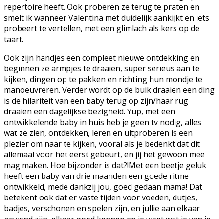
repertoire heeft. Ook proberen ze terug te praten en
smelt ik wanneer Valentina met duidelijk aankijkt en iets
probeert te vertellen, met een glimlach als kers op de
taart.
Ook zijn handjes een compleet nieuwe ontdekking en
beginnen ze armpjes te draaien, super serieus aan te
kijken, dingen op te pakken en richting hun mondje te
manoeuvreren. Verder wordt op de buik draaien een ding
is de hilariteit van een baby terug op zijn/haar rug
draaien een dagelijkse bezigheid. Yup, met een
ontwikkelende baby in huis heb je geen tv nodig, alles
wat ze zien, ontdekken, leren en uitproberen is een
plezier om naar te kijken, vooral als je bedenkt dat dit
allemaal voor het eerst gebeurt, en jij het gewoon mee
mag maken. Hoe bijzonder is dat?!Met een beetje geluk
heeft een baby van drie maanden een goede ritme
ontwikkeld, mede dankzij jou, goed gedaan mama! Dat
betekent ook dat er vaste tijden voor voeden, dutjes,
badjes, verschonen en spelen zijn, en jullie aan elkaar
gewend zijn, elkaar goed kennen en je weet wat je van je