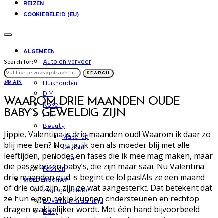
REIZEN
COOKIEBELEID (EU)
ALGEMEEN
Auto en vervoer
Search for:
LIFESTYLE
SEARCH
M
MAIN
Huishouden
DIY
WAAROM DRIE MAANDEN OUDE
Koken
BABY’S GEWELDIG ZIJN
Eten
Beauty
Jippie, Valentina is drie maanden oud! Waarom ik daar zo
Make-up
blij mee ben? Nou ja, ik ben als moeder blij met alle
Gezicht
leeftijden, periodes en fases die ik mee mag maken, maar
Haar
die pasgeboren baby’s, die zijn maar saai. Nu Valentina
Fashion
drie maanden oud is begint de lol pas!Als ze een maand
MOEDERSCHAP
of drie oud zijn, zijn ze wat aangesterkt. Dat betekent dat
Zwangerschap
ze hun eigen nekje kunnen ondersteunen en rechtop
Bevalling/Kraamtijd
dragen makkelijker wordt. Met één hand bijvoorbeeld.
Baby