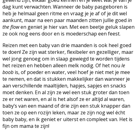
dag kunt verwachten. Wanneer de baby pasgeboren is
heb je helmaal geen ritme en vraag je je af of je dit wel
aankunt, maar na een paar maanden zitten jullie goed
in
the flow
en geniet je hier van. Met een beetje geluk slapen
ze ook nog eens door en is moederschap een feest.
Reizen met een baby van drie maanden is ook heel goed
te doen! Ze zijn wat sterker, flexibeler en gezelliger, maar
wel jong genoeg om in slaap gewiegd te worden tijdens
het reizen en hebben alleen melk nodig. Of het nou
le
boob
is, of poeder en water, veel hoef je niet met je mee
te nemen, en dat is stukken makkelijker dan wanneer je
aan verschillende maaltijden, hapjes, sapjes en snacks
moet denken. En al zijn ze wel een stuk groter dan toen
ze er net waren, en al is het alsof ze er altijd al waren,
baby’s van een maand of drie zijn een stuk knapper dan
toen ze op een rozijn leken, maar ze zijn nog wel écht
baby baby, en ik geniet er uiterst en compleet van. Het is
fijn om mama te zijn!