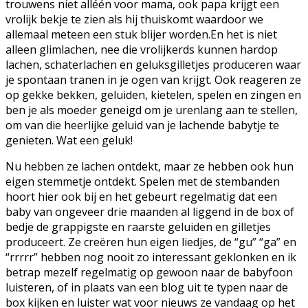
trouwens niet alléén voor mama, ook papa krijgt een
vrolijk bekje te zien als hij thuiskomt waardoor we
allemaal meteen een stuk blijer worden.En het is niet
alleen glimlachen, nee die vrolijkerds kunnen hardop
lachen, schaterlachen en geluksgilletjes produceren waar
je spontaan tranen in je ogen van krijgt. Ook reageren ze
op gekke bekken, geluiden, kietelen, spelen en zingen en
ben je als moeder geneigd om je urenlang aan te stellen,
om van die heerlijke geluid van je lachende babytje te
genieten. Wat een geluk!
Nu hebben ze lachen ontdekt, maar ze hebben ook hun
eigen stemmetje ontdekt. Spelen met de stembanden
hoort hier ook bij en het gebeurt regelmatig dat een
baby van ongeveer drie maanden al liggend in de box of
bedje de grappigste en raarste geluiden en gilletjes
produceert. Ze creëren hun eigen liedjes, de “gu” “ga” en
“rrrrr” hebben nog nooit zo interessant geklonken en ik
betrap mezelf regelmatig op gewoon naar de babyfoon
luisteren, of in plaats van een blog uit te typen naar de
box kijken en luister wat voor nieuws ze vandaag op het