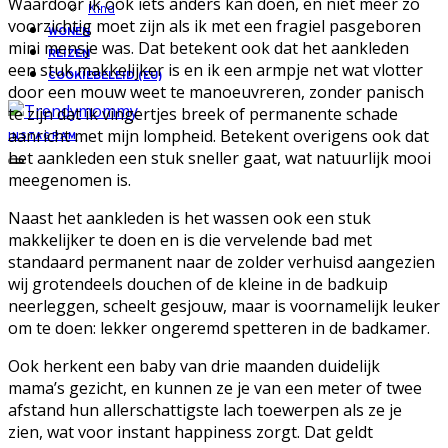
Waardoor ik ook iets anders kan doen, en niet meer zo
Kind
voorzichtig moet zijn als ik met een fragiel pasgeboren
WONEN
mini mensje was. Dat betekent ook dat het aankleden
REIZEN
een stuk makkelijker is en ik een armpje net wat vlotter
COOKIEBELEID (EU)
door een mouw weet te manoeuvreren, zonder panisch
te zijn dat ik vingertjes breek of permanente schade
aanricht met mijn lompheid. Betekent overigens ook dat
INSTAGRAM
het aankleden een stuk sneller gaat, wat natuurlijk mooi
meegenomen is.
Naast het aankleden is het wassen ook een stuk
makkelijker te doen en is die vervelende bad met
standaard permanent naar de zolder verhuisd aangezien
wij grotendeels douchen of de kleine in de badkuip
neerleggen, scheelt gesjouw, maar is voornamelijk leuker
om te doen: lekker ongeremd spetteren in de badkamer.
Ook herkent een baby van drie maanden duidelijk
mama’s gezicht, en kunnen ze je van een meter of twee
afstand hun allerschattigste lach toewerpen als ze je
zien, wat voor instant happiness zorgt. Dat geldt