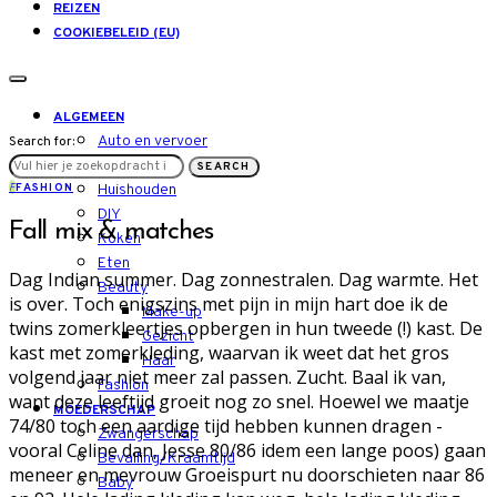
REIZEN
COOKIEBELEID (EU)
ALGEMEEN
Auto en vervoer
Search for:
LIFESTYLE
SEARCH
F
FASHION
Huishouden
DIY
Fall mix & matches
Koken
Eten
Dag Indian summer. Dag zonnestralen. Dag warmte. Het
Beauty
is over. Toch enigszins met pijn in mijn hart doe ik de
Make-up
twins zomerkleertjes opbergen in hun tweede (!) kast. De
Gezicht
kast met zomerkleding, waarvan ik weet dat het gros
Haar
volgend jaar niet meer zal passen. Zucht. Baal ik van,
Fashion
want deze leeftijd groeit nog zo snel. Hoewel we maatje
MOEDERSCHAP
74/80 toch een aardige tijd hebben kunnen dragen -
Zwangerschap
vooral Celine dan, Jesse 80/86 idem een lange poos) gaan
Bevalling/Kraamtijd
meneer en mevrouw Groeispurt nu doorschieten naar 86
Baby