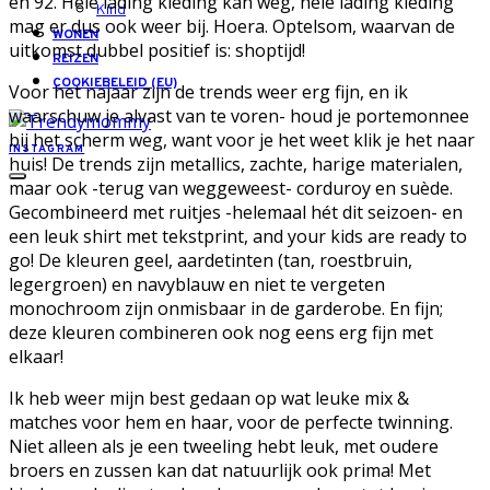
en 92. Hele lading kleding kan weg, hele lading kleding
Kind
mag er dus ook weer bij. Hoera. Optelsom, waarvan de
WONEN
uitkomst dubbel positief is: shoptijd!
REIZEN
COOKIEBELEID (EU)
Voor het najaar zijn de trends weer erg fijn, en ik
waarschuw je alvast van te voren- houd je portemonnee
bij het scherm weg, want voor je het weet klik je het naar
INSTAGRAM
huis! De trends zijn metallics, zachte, harige materialen,
maar ook -terug van weggeweest- corduroy en suède.
Gecombineerd met ruitjes -helemaal hét dit seizoen- en
een leuk shirt met tekstprint, and your kids are ready to
go! De kleuren geel, aardetinten (tan, roestbruin,
legergroen) en navyblauw en niet te vergeten
monochroom zijn onmisbaar in de garderobe. En fijn;
deze kleuren combineren ook nog eens erg fijn met
elkaar!
Ik heb weer mijn best gedaan op wat leuke mix &
matches voor hem en haar, voor de perfecte twinning.
Niet alleen als je een tweeling hebt leuk, met oudere
broers en zussen kan dat natuurlijk ook prima! Met