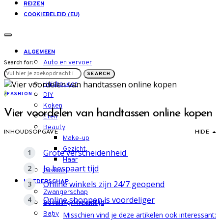
REIZEN
COOKIEBELEID (EU)
ALGEMEEN
Auto en vervoer
Search for:
LIFESTYLE
SEARCH
Huishouden
F
FASHION
DIY
Koken
Vier voordelen van handtassen online kopen
Eten
Beauty
INHOUDSOPGAVE
HIDE
Make-up
Gezicht
Grote verscheidenheid
Haar
Je bespaart tijd
Fashion
MOEDERSCHAP
Online winkels zijn 24/7 geopend
Zwangerschap
Online shoppen is voordeliger
Bevalling/Kraamtijd
Baby
Misschien vind je deze artikelen ook interessant: