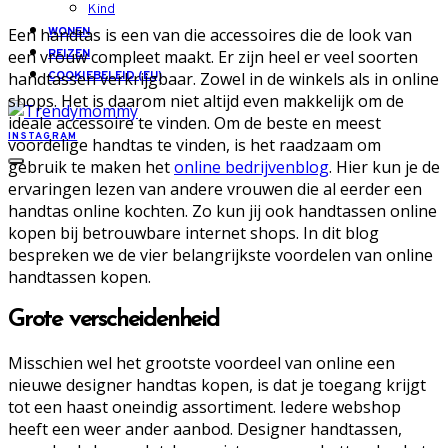
Kind
Een handtas is een van die accessoires die de look van
WONEN
een vrouw compleet maakt. Er zijn heel er veel soorten
REIZEN
handtassen verkrijgbaar. Zowel in de winkels als in online
COOKIEBELEID (EU)
shops. Het is daarom niet altijd even makkelijk om de
ideale accessoire te vinden. Om de beste en meest
INSTAGRAM
voordelige handtas te vinden, is het raadzaam om
gebruik te maken het
online bedrijvenblog
. Hier kun je de
ervaringen lezen van andere vrouwen die al eerder een
handtas online kochten. Zo kun jij ook handtassen online
kopen bij betrouwbare internet shops. In dit blog
bespreken we de vier belangrijkste voordelen van online
handtassen kopen.
Grote verscheidenheid
Misschien wel het grootste voordeel van online een
nieuwe designer handtas kopen, is dat je toegang krijgt
tot een haast oneindig assortiment. Iedere webshop
heeft een weer ander aanbod. Designer handtassen,