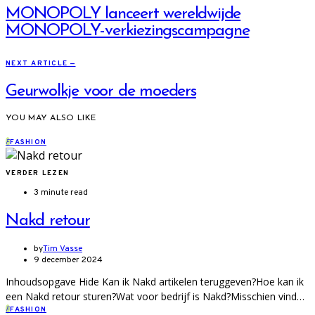
MONOPOLY lanceert wereldwijde
MONOPOLY-verkiezingscampagne
NEXT ARTICLE —
Geurwolkje voor de moeders
YOU MAY ALSO LIKE
F
FASHION
VERDER LEZEN
3 minute read
Nakd retour
by
Tim Vasse
9 december 2024
Inhoudsopgave Hide Kan ik Nakd artikelen teruggeven?Hoe kan ik
een Nakd retour sturen?Wat voor bedrijf is Nakd?Misschien vind…
F
FASHION