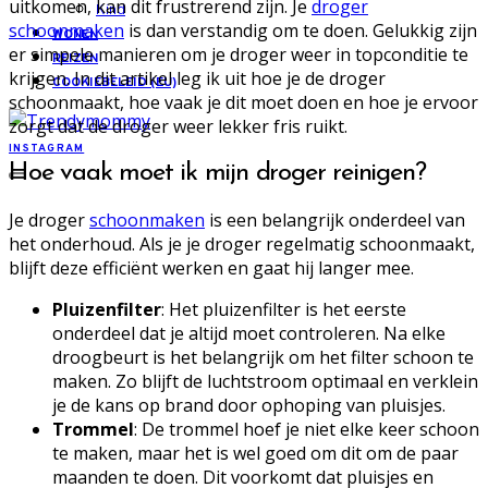
uitkomen, kan dit frustrerend zijn. Je
droger
Kind
schoonmaken
is dan verstandig om te doen. Gelukkig zijn
WONEN
er simpele manieren om je droger weer in topconditie te
REIZEN
krijgen. In dit artikel leg ik uit hoe je de droger
COOKIEBELEID (EU)
schoonmaakt, hoe vaak je dit moet doen en hoe je ervoor
zorgt dat de droger weer lekker fris ruikt.
INSTAGRAM
Hoe vaak moet ik mijn droger reinigen?
Je droger
schoonmaken
is een belangrijk onderdeel van
het onderhoud. Als je je droger regelmatig schoonmaakt,
blijft deze efficiënt werken en gaat hij langer mee.
Pluizenfilter
: Het pluizenfilter is het eerste
onderdeel dat je altijd moet controleren. Na elke
droogbeurt is het belangrijk om het filter schoon te
maken. Zo blijft de luchtstroom optimaal en verklein
je de kans op brand door ophoping van pluisjes.
Trommel
: De trommel hoef je niet elke keer schoon
te maken, maar het is wel goed om dit om de paar
maanden te doen. Dit voorkomt dat pluisjes en