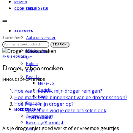
REIZEN
COOKIEBELEID (EU)
ALGEMEEN
Auto en vervoer
Search for:
LIFESTYLE
SEARCH
Huishouden
H
HUISHOUDEN
DIY
Koken
Droger schoonmaken
Eten
Beauty
INHOUDSOPGAVE
HIDE
Make-up
Hoe vaak moet ik mijn droger reinigen?
Gezicht
Hoe maak ik de binnenkant van de droger schoon?
Haar
Hoe fris ik mijn droger op?
Fashion
Misschien vind je deze artikelen ook
MOEDERSCHAP
interessant:
Zwangerschap
Bevalling/Kraamtijd
Als je droger niet goed werkt of er vreemde geurtjes
Baby