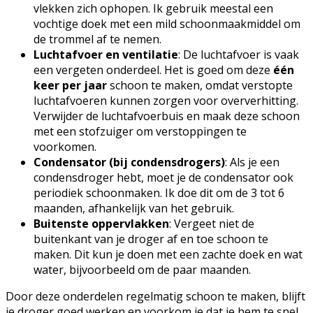
vlekken zich ophopen. Ik gebruik meestal een
vochtige doek met een mild schoonmaakmiddel om
de trommel af te nemen.
Luchtafvoer en ventilatie
: De luchtafvoer is vaak
een vergeten onderdeel. Het is goed om deze
één
keer per jaar
schoon te maken, omdat verstopte
luchtafvoeren kunnen zorgen voor oververhitting.
Verwijder de luchtafvoerbuis en maak deze schoon
met een stofzuiger om verstoppingen te
voorkomen.
Condensator (bij condensdrogers)
: Als je een
condensdroger hebt, moet je de condensator ook
periodiek schoonmaken. Ik doe dit om de 3 tot 6
maanden, afhankelijk van het gebruik.
Buitenste oppervlakken
: Vergeet niet de
buitenkant van je droger af en toe schoon te
maken. Dit kun je doen met een zachte doek en wat
water, bijvoorbeeld om de paar maanden.
Door deze onderdelen regelmatig schoon te maken, blijft
je droger goed werken en voorkom je dat je hem te snel