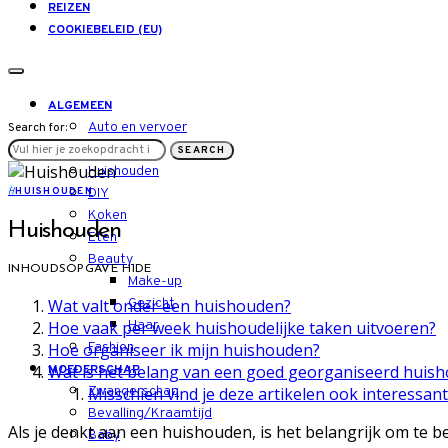
REIZEN
COOKIEBELEID (EU)
ALGEMEEN
Auto en vervoer
Search for:
LIFESTYLE
SEARCH
Huishouden
H
HUISHOUDEN
DIY
Koken
Huishouden
Eten
Beauty
INHOUDSOPGAVE
HIDE
Make-up
Wat valt onder een huishouden?
Gezicht
Hoe vaak per week huishoudelijke taken uitvoeren?
Haar
Hoe organiseer ik mijn huishouden?
Fashion
Wat is het belang van een goed georganiseerd huis
MOEDERSCHAP
Misschien vind je deze artikelen ook interessant
Zwangerschap
Bevalling/Kraamtijd
Als je denkt aan een huishouden, is het belangrijk om te b
Baby