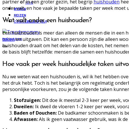
partner of in een groter gezin, het begrip
huishouden
heef
Kind
onder valt, en hoe vaak je bepaalde taken per week moet 
WONEN
REIZEN
Wat valt onder een huishouden?
COOKIEBELEID (EU)
Een huishouden is meer dan alleen de mensen die in een h
taken
en uitgaven. Dit kan een persoon zijn die alleen woo
INSTAGRAM
huishouden draait om het delen van de kosten, het nemen v
de basis blijft hetzelfde: mensen die samen een huishoude
Hoe vaak per week huishoudelijke taken uitv
Nu we weten wat een huishouden is, wil ik het hebben over
het druk hebt. Toch is het belangrijk om regelmatig onde
persoonlijke voorkeuren, zou je de volgende taken kunne
Stofzuigen:
Dit doe ik meestal 2-3 keer per week, v
Dweilen:
Ik dweil de vloeren 1-2 keer per week, voor
Baden of Douchen:
De badkamer schoonmaken is bela
Afwassen:
Als ik geen vaatwasser gebruik, was ik de 