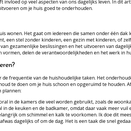
t invloed op veel aspecten van ons dagelijks leven. In dit art
uitvoeren om je huis goed te onderhouden.
uis wonen. Het gaat om iedereen die samen onder één dak le
nt, een stel zonder kinderen, een gezin met kinderen, of ze
an gezamenlijke beslissingen en het uitvoeren van dagelijkse
n vormen, delen de verantwoordelijkheden en het werk in hu
oeren?
 de frequentie van de huishoudelijke taken. Het onderhouden
rhoud te doen om je huis schoon en opgeruimd te houden. Af
n plannen:
ooral in de kamers die veel worden gebruikt, zoals de woonk
al in de keuken en de badkamer, omdat daar vaak meer vuil 
ngrijk om schimmel en kalk te voorkomen. Ik doe dit meest
afwas dagelijks of om de dag. Het is een taak die snel gedaa