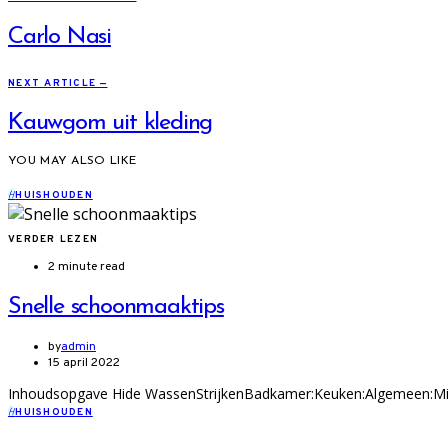
Carlo Nasi
NEXT ARTICLE —
Kauwgom uit kleding
YOU MAY ALSO LIKE
H
HUISHOUDEN
VERDER LEZEN
2 minute read
Snelle schoonmaaktips
by
admin
15 april 2022
Inhoudsopgave Hide WassenStrijkenBadkamer:Keuken:Algemeen:Missch
H
HUISHOUDEN