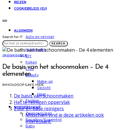
REIZEN
COOKIEBELEID (EU)
ALGEMEEN
Auto en vervoer
Search for:
LIFESTYLE
SEARCH
Huishouden
H
HUISHOUDEN
DIY
Koken
De basis van het schoonmaken – De 4
Eten
elementen
Beauty
Make-up
INHOUDSOPGAVE
HIDE
Gezicht
Haar
De basis van schoonmaken
Fashion
Het te reinigen oppervlak
MOEDERSCHAP
Zuur en base reinigers
Zwangerschap
Misschien vind je deze artikelen ook
Bevalling/Kraamtijd
interessant:
Baby