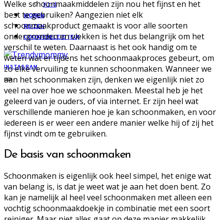
Welke schoonmaakmiddelen zijn nou het fijnst en het
Kind
best te gebruiken? Aangezien niet elk
WONEN
schoonmaakproduct gemaakt is voor alle soorten
REIZEN
ondergronden en vlekken is het dus belangrijk om het
COOKIEBELEID (EU)
verschil te weten. Daarnaast is het ook handig om te
weten wat er tijdens het schoonmaakproces gebeurt, om
zo elke vervuiling te kunnen schoonmaken. Wanneer we
INSTAGRAM
aan het schoonmaken zijn, denken we eigenlijk niet zo
veel na over hoe we schoonmaken. Meestal heb je het
geleerd van je ouders, of via internet. Er zijn heel wat
verschillende manieren hoe je kan schoonmaken, en voor
iedereen is er weer een andere manier welke hij of zij het
fijnst vindt om te gebruiken.
De basis van schoonmaken
Schoonmaken is eigenlijk ook heel simpel, het enige wat
van belang is, is dat je weet wat je aan het doen bent. Zo
kan je namelijk al heel veel schoonmaken met alleen een
vochtig schoonmaakdoekje in combinatie met een soort
reiniger. Maar niet alles gaat op deze manier makkelijk