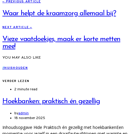
— PREVIOUS ARTICLE
Waar helpt de kraamzorg allemaal bij?
NEXT ARTICLE —
Vieze vaatdoekjes, maak er korte metten
mee!
YOU MAY ALSO LIKE
H
HUISHOUDEN
VERDER LEZEN
2 minute read
Hoekbanken: praktisch én gezellig
by
admin
18 november 2025
Inhoudsopgave Hide Praktisch én gezellig met hoekbankenEen
momentje voor jezelf in een draaifauteuilWonen met warmte en