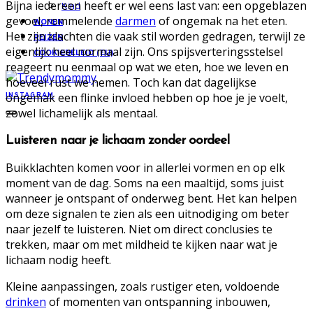
Bijna iedereen heeft er wel eens last van: een opgeblazen
Kind
gevoel, rommelende
darmen
of ongemak na het eten.
WONEN
Het zijn klachten die vaak stil worden gedragen, terwijl ze
REIZEN
eigenlijk heel normaal zijn. Ons spijsverteringsstelsel
COOKIEBELEID (EU)
reageert nu eenmaal op wat we eten, hoe we leven en
hoeveel rust we nemen. Toch kan dat dagelijkse
ongemak een flinke invloed hebben op hoe je je voelt,
INSTAGRAM
zowel lichamelijk als mentaal.
Luisteren naar je lichaam zonder oordeel
Buikklachten komen voor in allerlei vormen en op elk
moment van de dag. Soms na een maaltijd, soms juist
wanneer je ontspant of onderweg bent. Het kan helpen
om deze signalen te zien als een uitnodiging om beter
naar jezelf te luisteren. Niet om direct conclusies te
trekken, maar om met mildheid te kijken naar wat je
lichaam nodig heeft.
Kleine aanpassingen, zoals rustiger eten, voldoende
drinken
of momenten van ontspanning inbouwen,