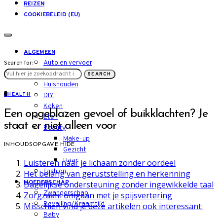
REIZEN
COOKIEBELEID (EU)
ALGEMEEN
Auto en vervoer
Search for:
LIFESTYLE
SEARCH
Huishouden
H
HEALTH
DIY
Koken
Een opgeblazen gevoel of buikklachten? Je
Eten
staat er niet alleen voor
Beauty
Make-up
INHOUDSOPGAVE
HIDE
Gezicht
Haar
Luisteren naar je lichaam zonder oordeel
Fashion
Het belang van geruststelling en herkenning
MOEDERSCHAP
Dagelijkse ondersteuning zonder ingewikkelde taal
Zwangerschap
Zorgzaam omgaan met je spijsvertering
Bevalling/Kraamtijd
Misschien vind je deze artikelen ook interessant:
Baby