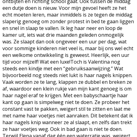
ontbijten en richting school gaat. Ook tussen de middag
een dutje doen is nieuw. Voor mijn gevoel heeft ze het
echt moeten leren, maar inmiddels is ze tegen de middag
slaperig genoeg om zonder protest in bed te gaan liggen
en snel in slaap te vallen. Ik leg haar neer en loop de
kamer uit, iets wat drie maanden geleden onmogelijk
was. Ze slaapt dan ook ongeveer een uur per dag, wat
voor sommige kinderen niet veel is, maar bij ons wel echt
een welkome ontwikkeling is geweest. Heerlijk, een uur
tijd voor mijzelf! Wat een luxe!Toch is Valentina nog
steeds een kindje met een “gebruiksaanwijzing.” Wat
bijvoorbeeld nog steeds niet lukt is haar nagels knippen.
Vaak worden ze te lang, klappen ze dubbel en breken ze
af, waardoor een klein rukje van mijn kant genoeg is om
haar nagel eraf te krijgen. Met een babyschaartje haar
kant op gaan is simpelweg niet te doen. Ze probeer het
constant vast te pakken, weigert stil te zitten en laat me
met name haar voetjes niet aanraken. Dit betekent dat ik
haar nagels knip wanneer ze al slaapt, en zelfs dan trekt
ze haar voetjes weg. Ook in bad gaan is niet te doen.
Terwijl Elena vanaf dag één een waterratje was, weigert