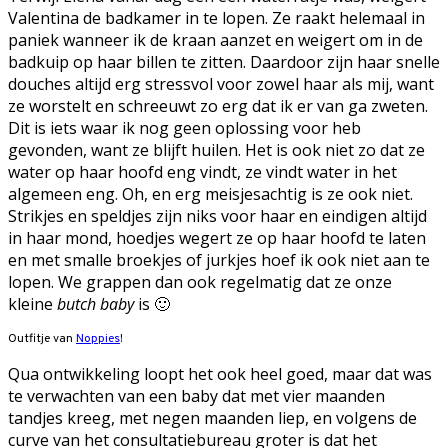
Valentina de badkamer in te lopen. Ze raakt helemaal in
paniek wanneer ik de kraan aanzet en weigert om in de
badkuip op haar billen te zitten. Daardoor zijn haar snelle
douches altijd erg stressvol voor zowel haar als mij, want
ze worstelt en schreeuwt zo erg dat ik er van ga zweten.
Dit is iets waar ik nog geen oplossing voor heb
gevonden, want ze blijft huilen. Het is ook niet zo dat ze
water op haar hoofd eng vindt, ze vindt water in het
algemeen eng. Oh, en erg meisjesachtig is ze ook niet.
Strikjes en speldjes zijn niks voor haar en eindigen altijd
in haar mond, hoedjes wegert ze op haar hoofd te laten
en met smalle broekjes of jurkjes hoef ik ook niet aan te
lopen. We grappen dan ook regelmatig dat ze onze
kleine
butch baby
is 🙂
Outfitje van
Noppies
!
Qua ontwikkeling loopt het ook heel goed, maar dat was
te verwachten van een baby dat met vier maanden
tandjes kreeg, met negen maanden liep, en volgens de
curve van het consultatiebureau groter is dat het