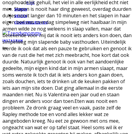
onophoudelijk gehuil, het viel in alle eerlijkheid echt niet
Kind
mee. Slapen is nooit haar ding geweest, overdag duurden
WONEN
dutjes nooit langer dan 10 minuten en het slapen in haar
REIZEN
eigen bed was overdag simpelweg niet haalbaar.In mijn
COOKIEBELEID (EU)
armen wilde ze nog weleens in slaap vallen, maar dat
betekende voor mij dat ik nooit iets anders kon doen, dan
simpelweg mijn slapende baby vasthouden. Uiteindelijk
INSTAGRAM
leerde ik ook dat als een pauze te gebruiken en genoot ik
van de rust die het met zich meebracht, hoe kort dat ook
duurde. Natuurlijk genoot ik ook van het aandoenlijke
gedeelte, mijn eigen kind dat in mijn armen slaapt, maar
soms wenste ik toch dat ik iets anders kon gaan doen,
zoals douchen, iets te drinken uit de keuken pakken of
iets aan mijn site doen. Dat ging allemaal in die eerste
maanden niet. Nu is Valentina een jaar oud en staan
dingen er anders voor dan toen.Eten was nooit een
probleem. Ze dronk graag veel en vaak, paste zelf de
Rapley methode toe en vond alles lekker wat ze
aangeboden kreeg. Nu eet ze gewoon met ons mee,
ongeacht van wat er op tafel staat. Heel soms wil ik er
wat extra gekookte groenten bij maken, afhankelijk van