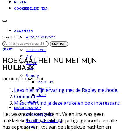
REIZEN
COOKIEBELEID (EU)
ALGEMEEN
Auto en vervoer
Search for:
LIFESTYLE
SEARCH
B
BABY
Huishouden
DIY
HOE GAAT HET NU MET MIJN
Koken
HUILBABY
Eten
Beauty
INHOUDSOPGAVE
HIDE
Make-up
Gezicht
Lees hier mijn ervaring met de Rapley methode.
Haar
Comments
Fashion
Misschien vind je deze artikelen ook interessant:
MOEDERSCHAP
Het was nooit een geheim, Valentina was geen
Zwangerschap
makkelijke baby. Vanaf haar pittige geboorte en alle
Bevalling/Kraamtijd
nasleep daarvan, tot aan de slapeloze nachten en
Baby