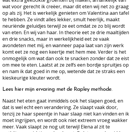
wat voor gerecht ik creëer, maar dit eten wij net zo graag
op als zij. Het is werkelijk genieten om Valentina aan tafel
te hebben. Ze vindt alles lekker, smult heerlijk, maakt
neuriënde geluidjes terwijl ze eet omdat ze zo blij wordt
van eten. En wij van haar. In theorie eet ze drie maaltijden
en drie snacks, maar in werkelijkheid eet ze vaak
avondeten met mij, en wanneer papa laat van zijn werk
komt eet ze nog een keertje met hem mee. Verder is het
onmogelijk om wat dan ook te snacken zonder dat ze eist
om mee te eten. Laatst at ze zelfs een bordje spruitjes op
en nam ik dat goed in me op, wetende dat ze straks een
kieskeurige kleuter wordt.
Lees hier mijn ervaring met de Rapley methode.
Naast het eten gaat inmiddels ook het slapen goed, en
dat is wel echt een verandering. Ze slaapt vaak door,
tenzij ze haar speentje in haar slaap niet kan vinden en ik
moet ingrijpen, en wordt ook niet extreem vroeg wakker
meer. Vaak slaapt ze nog uit terwijl Elena al zit te