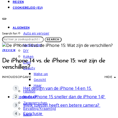
REIZEN
COOKIEBELEID (EU)
ALGEMEEN
Auto en vervoer
Search for:
LIFESTYLE
SEARCH
Huishouden
R
REVIEW
DIY
Koken
De iPhone 14 vs. de iPhone 15: wat zijn de
Eten
verschillen?
Beauty
Make-up
INHOUDSOPGAVE
HIDE
Gezicht
Haar
Het design van de iPhone 14 en 15
Fashion
Is de iPhone 15 sneller dan de iPhone 14?
MOEDERSCHAP
Zwangerschap
Welk toestel heeft een betere camera?
Bevalling/Kraamtijd
Conclusie
Baby