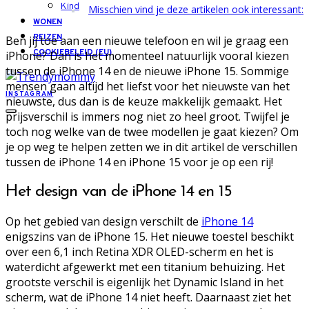
Kind
Misschien vind je deze artikelen ook interessant:
WONEN
REIZEN
Ben jij toe aan een nieuwe telefoon en wil je graag een
COOKIEBELEID (EU)
iPhone? Dan is het momenteel natuurlijk vooral kiezen
tussen de iPhone 14 en de nieuwe iPhone 15. Sommige
mensen gaan altijd het liefst voor het nieuwste van het
INSTAGRAM
nieuwste, dus dan is de keuze makkelijk gemaakt. Het
prijsverschil is immers nog niet zo heel groot. Twijfel je
toch nog welke van de twee modellen je gaat kiezen? Om
je op weg te helpen zetten we in dit artikel de verschillen
tussen de iPhone 14 en iPhone 15 voor je op een rij!
Het design van de iPhone 14 en 15
Op het gebied van design verschilt de
iPhone 14
enigszins van de iPhone 15. Het nieuwe toestel beschikt
over een 6,1 inch Retina XDR OLED-scherm en het is
waterdicht afgewerkt met een titanium behuizing. Het
grootste verschil is eigenlijk het Dynamic Island in het
scherm, wat de iPhone 14 niet heeft. Daarnaast ziet het