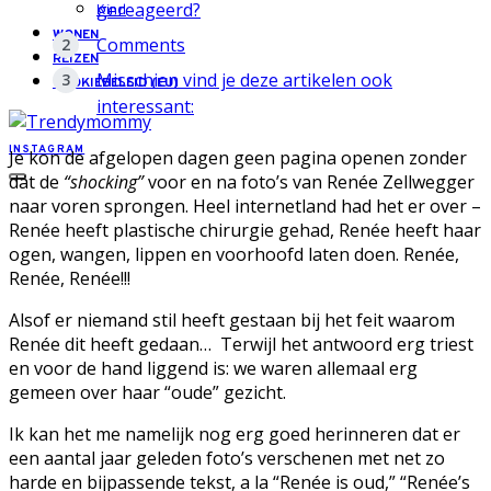
gereageerd?
Kind
WONEN
Comments
REIZEN
Misschien vind je deze artikelen ook
COOKIEBELEID (EU)
interessant:
INSTAGRAM
Je kon de afgelopen dagen geen pagina openen zonder
dat de
“shocking”
voor en na foto’s van Renée Zellwegger
naar voren sprongen. Heel internetland had het er over –
Renée heeft plastische chirurgie gehad, Renée heeft haar
ogen, wangen, lippen en voorhoofd laten doen. Renée,
Renée, Renée!!!
Alsof er niemand stil heeft gestaan bij het feit waarom
Renée dit heeft gedaan… Terwijl het antwoord erg triest
en voor de hand liggend is: we waren allemaal erg
gemeen over haar “oude” gezicht.
Ik kan het me namelijk nog erg goed herinneren dat er
een aantal jaar geleden foto’s verschenen met net zo
harde en bijpassende tekst, a la “Renée is oud,” “Renée’s