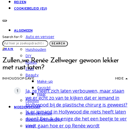
REIZEN
COOKIEBELEID (EU)
ALGEMEEN
Auto en vervoer
Search for:
LIFESTYLE
SEARCH
M
MAIN
Huishouden
DIY
Zullen we Renée Zellweger gewoon lekker
Koken
met rust laten?
Eten
Beauty
INHOUDSOPGAVE
HIDE
Make-up
Gezicht
Ja, ze heeft zich laten verbouwen, maar staan
Haar
we er echt zo van te kijken dat er iemand in
Fashion
Hollywood bij de plastische chirurg is geweest?
MOEDERSCHAP
Is er iemand in Hollywood die niets heeft laten
Zwangerschap
doen? Ben ik de enige die het een beetje te ver
Bevalling/Kraamtijd
vindt gaan hoe er op Renée wordt
Baby