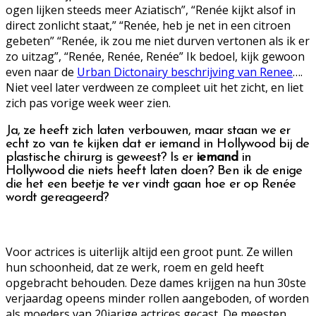
ogen lijken steeds meer Aziatisch”, “Renée kijkt alsof in
direct zonlicht staat,” “Renée, heb je net in een citroen
gebeten” “Renée, ik zou me niet durven vertonen als ik er
zo uitzag”, “Renée, Renée, Renée” Ik bedoel, kijk gewoon
even naar de
Urban Dictonairy beschrijving van Renee
….
Niet veel later verdween ze compleet uit het zicht, en liet
zich pas vorige week weer zien.
Ja, ze heeft zich laten verbouwen, maar staan we er
echt zo van te kijken dat er iemand in Hollywood bij de
plastische chirurg is geweest? Is er
iemand
in
Hollywood die niets heeft laten doen? Ben ik de enige
die het een beetje te ver vindt gaan hoe er op Renée
wordt gereageerd?
Voor actrices is uiterlijk altijd een groot punt. Ze willen
hun schoonheid, dat ze werk, roem en geld heeft
opgebracht behouden. Deze dames krijgen na hun 30ste
verjaardag opeens minder rollen aangeboden, of worden
als moeders van 20jarige actrices gecast. De meesten