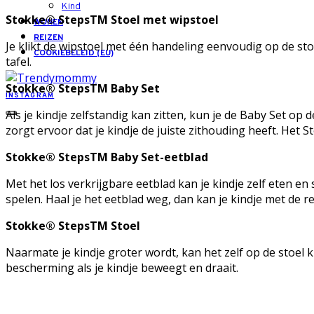
Kind
Stokke
®
StepsTM Stoel met wipstoel
WONEN
REIZEN
Je klikt de wipstoel met één handeling eenvoudig op de sto
COOKIEBELEID (EU)
tafel.
Stokke
®
StepsTM Baby Set
INSTAGRAM
Als je kindje zelfstandig kan zitten, kun je de Baby Set 
zorgt ervoor dat je kindje de juiste zithouding heeft. He
Stokke
®
StepsTM Baby Set-eetblad
Met het los verkrijgbare eetblad kan je kindje zelf eten en 
spelen. Haal je het eetblad weg, dan kan je kindje met de r
Stokke
®
StepsTM Stoel
Naarmate je kindje groter wordt, kan het zelf op de stoel
bescherming als je kindje beweegt en draait.