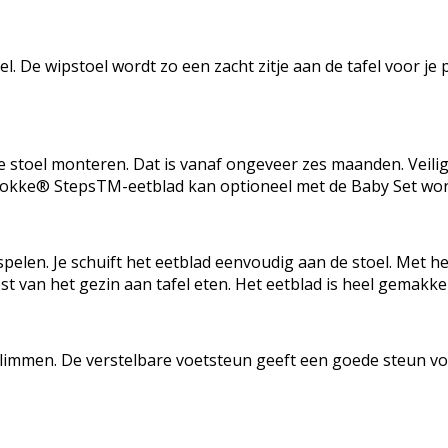
el. De wipstoel wordt zo een zacht zitje aan de tafel voor j
op de stoel monteren. Dat is vanaf ongeveer zes maanden. Ve
t Stokke® StepsTM-eetblad kan optioneel met de Baby Set wo
spelen. Je schuift het eetblad eenvoudig aan de stoel. Met he
est van het gezin aan tafel eten. Het eetblad is heel gemakk
 klimmen. De verstelbare voetsteun geeft een goede steun v