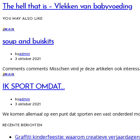
The hell that is – Vlekken van babyvoeding
YOU MAY ALSO LIKE
M
MAIN
soup and buiskits
by
admin
3 oktober 2021
Comments comments Misschien vind je deze artikelen ook intere
M
MAIN
IK SPORT OMDAT…
by
admin
3 oktober 2021
We komen allemaal op een punt dat sporten een vast onderdeel m
RECENTE BERICHTEN
Graffiti kinderfeestje: waarom creatieve verjaardage