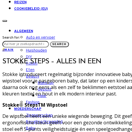
REIZEN
COOKIEBELEID (EU)
ALGEMEEN
Auto en vervoer
Search for:
LIFESTYLE
SEARCH
M
MAIN
Huishouden
DIY
STOKKE STEPS – ALLES IN EEN
Koken
Eten
Stokke introduceert regelmatig bijzonder innovatieve baby
Beauty
wipstoel voor je pasgeboren baby, dat later op een kinde
Make-up
daarna ook nog eens als een zelf te beklimmen eetstoel aan
Gezicht
kleuren textiel en hout in elk modern interieur past.
Haar
Fashion
Stokke
®
StepsTM Wipstoel
MOEDERSCHAP
De wipstoel heeft een unieke wiegende beweging. Dit geeft
Zwangerschap
ergonomische steun geeft voor een gezonde ontwikkeling v
Bevalling/Kraamtijd
stoel een 5-punts veiligheidstuigje én een speelgoedhang
Baby