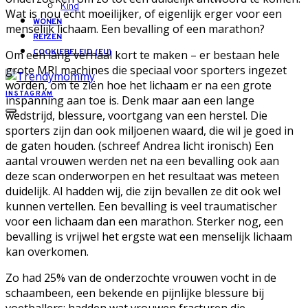
Kind
Wat is nou echt moeilijker, of eigenlijk erger voor een
WONEN
menselijk lichaam. Een bevalling of een marathon?
REIZEN
COOKIEBELEID (EU)
Om een lang verhaal kort te maken – er bestaan hele
grote MRI machines die speciaal voor sporters ingezet
worden, om te zien hoe het lichaam er na een grote
INSTAGRAM
inspanning aan toe is. Denk maar aan een lange
wedstrijd, blessure, voortgang van een herstel. Die
sporters zijn dan ook miljoenen waard, die wil je goed in
de gaten houden. (schreef Andrea licht ironisch) Een
aantal vrouwen werden net na een bevalling ook aan
deze scan onderworpen en het resultaat was meteen
duidelijk. Al hadden wij, die zijn bevallen ze dit ook wel
kunnen vertellen. Een bevalling is veel traumatischer
voor een lichaam dan een marathon. Sterker nog, een
bevalling is vrijwel het ergste wat een menselijk lichaam
kan overkomen.
Zo had 25% van de onderzochte vrouwen vocht in de
schaambeen, een bekende en pijnlijke blessure bij
voetballers; hadden wat vrouwen fracturen die