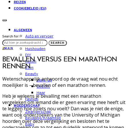
REIZEN
COOKIEBELEID (EU)
ALGEMEEN
Auto en vervoer
Search for:
LIFESTYLE
SEARCH
M
MAIN
Huishouden
DIY
BEVALLEN VERSUS EEN MARATHON
Koken
RENNEN
Eten
Beauty
Wetenschappelijk antwoord op de vraag wat nou echt
Make-up
moeilijker is – bevallen of een marathon rennen.
Gezicht
Haar
Heb je weleens je bevalling met een marathon
Fashion
vergeleken om iemand die er geen ervaring mee heeft uit
MOEDERSCHAP
te leggen hoe zoiets nou voelt? Dan was je niet de enige,
Zwangerschap
want ook onderzoekers van the University of Michigan
Bevalling/Kraamtijd
hoorden over deze vergelijking en besloten het te
Baby
onderzoeken om zo tot een duidelijk antwoord te komen.