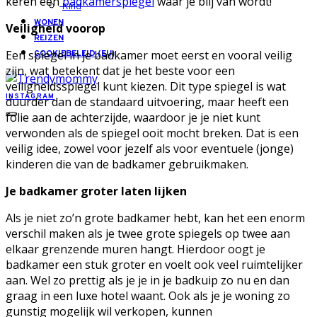
keren een
badkamerspiegel
waar je blij van wordt!
Kind
WONEN
Veiligheid voorop
REIZEN
Een spiegel in je badkamer moet eerst en vooral veilig
COOKIEBELEID (EU)
zijn, wat betekent dat je het beste voor een
veiligheidsspiegel kunt kiezen. Dit type spiegel is wat
INSTAGRAM
duurder dan de standaard uitvoering, maar heeft een
folie aan de achterzijde, waardoor je je niet kunt
verwonden als de spiegel ooit mocht breken. Dat is een
veilig idee, zowel voor jezelf als voor eventuele (jonge)
kinderen die van de badkamer gebruikmaken.
Je badkamer groter laten lijken
Als je niet zo’n grote badkamer hebt, kan het een enorm
verschil maken als je twee grote spiegels op twee aan
elkaar grenzende muren hangt. Hierdoor oogt je
badkamer een stuk groter en voelt ook veel ruimtelijker
aan. Wel zo prettig als je je in je badkuip zo nu en dan
graag in een luxe hotel waant. Ook als je je woning zo
gunstig mogelijk wil verkopen, kunnen