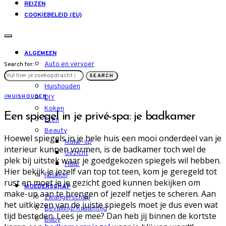
REIZEN
COOKIEBELEID (EU)
ALGEMEEN
Auto en vervoer
Search for:
LIFESTYLE
SEARCH
Huishouden
H
HUISHOUDEN
DIY
Koken
Een spiegel in je privé-spa: je badkamer
Eten
Beauty
Hoewel spiegels in je hele huis een mooi onderdeel van je
Make-up
interieur kunnen vormen, is de badkamer toch wel de
Gezicht
plek bij uitstek waar je goedgekozen spiegels wil hebben.
Haar
Hier bekijk je jezelf van top tot teen, kom je geregeld tot
Fashion
rust en moet je je gezicht goed kunnen bekijken om
MOEDERSCHAP
make-up aan te brengen of jezelf netjes te scheren. Aan
Zwangerschap
het uitkiezen van de juiste spiegels moet je dus even wat
Bevalling/Kraamtijd
tijd besteden. Lees je mee? Dan heb jij binnen de kortste
Baby