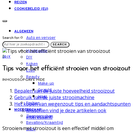
REIZEN
COOKIEBELEID (EU)
ALGEMEEN
Auto en vervoer
Search for:
LIFESTYLE
SEARCH
Huishouden
D
DIY
DIY
Koken
Tips voor het efficiënt strooien van strooizout
Eten
Beauty
INHOUDSOPGAVE
HIDE
Make-up
Bepalen van de juiste hoeveelheid strooizout
Gezicht
Gebruik van de juiste strooimachine
Haar
Het kopen van wegenzout: tips en aandachtspunten
Fashion
Misschien vind je deze artikelen ook
MOEDERSCHAP
interessant:
Zwangerschap
Bevalling/Kraamtijd
Strooien met strooizout is een effectief middel om
Baby