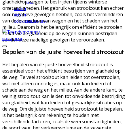
gladheid op wegen te bestrijden tijdens winterse
Kind
omstandigheden. Het gebruik van strooizout kan echter
WONEN
ook negatieve gevolgen hebben, zoals het verminderen
REIZEN
van de levensduur van wegen en het schaden van het
COOKIEBELEID (EU)
milieu. Daarom is het belangrijk om efficiënt te strooien,
zodat we de gladheid op de wegen kunnen bestrijden
zonder deze nadelige gevolgen te veroorzaken.
INSTAGRAM
Bepalen van de juiste hoeveelheid strooizout
Het bepalen van de juiste hoeveelheid strooizout is
essentieel voor het efficiënt bestrijden van gladheid op
de weg. Te veel strooizout kan leiden tot overstrooien,
wat niet alleen onnodig is, maar ook kan leiden tot
schade aan de weg en het milieu. Aan de andere kant, te
weinig strooizout kan leiden tot onvoldoende bestrijding
van gladheid, wat kan leiden tot gevaarlijke situaties op
de weg. Om de juiste hoeveelheid strooizout te bepalen,
is het belangrijk om rekening te houden met
verschillende factoren, zoals de weersomstandigheden,
de soort weg, het verkeersvolume en de gewenste