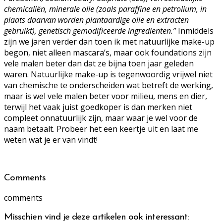
chemicaliën, minerale olie (zoals paraffine en petrolium, in
plaats daarvan worden plantaardige olie en extracten
gebruikt), genetisch gemodificeerde ingrediënten.”
Inmiddels
zijn we jaren verder dan toen ik met natuurlijke make-up
begon, niet alleen mascara’s, maar ook foundations zijn
vele malen beter dan dat ze bijna toen jaar geleden
waren. Natuurlijke make-up is tegenwoordig vrijwel niet
van chemische te onderscheiden wat betreft de werking,
maar is wel vele malen beter voor milieu, mens en dier,
terwijl het vaak juist goedkoper is dan merken niet
compleet onnatuurlijk zijn, maar waar je wel voor de
naam betaalt. Probeer het een keertje uit en laat me
weten wat je er van vindt!
Comments
comments
Misschien vind je deze artikelen ook interessant: