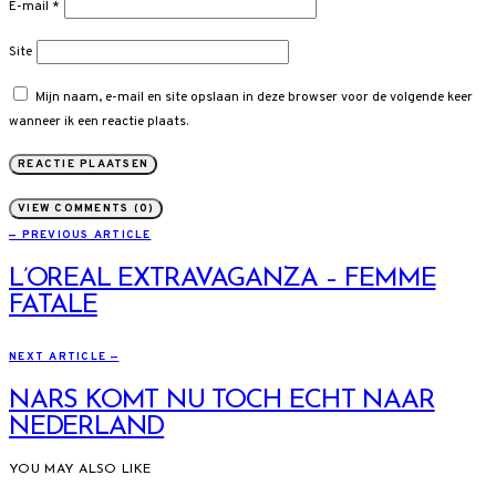
E-mail
*
Site
Mijn naam, e-mail en site opslaan in deze browser voor de volgende keer
wanneer ik een reactie plaats.
VIEW COMMENTS (0)
— PREVIOUS ARTICLE
L’OREAL EXTRAVAGANZA – FEMME
FATALE
NEXT ARTICLE —
NARS KOMT NU TOCH ECHT NAAR
NEDERLAND
YOU MAY ALSO LIKE