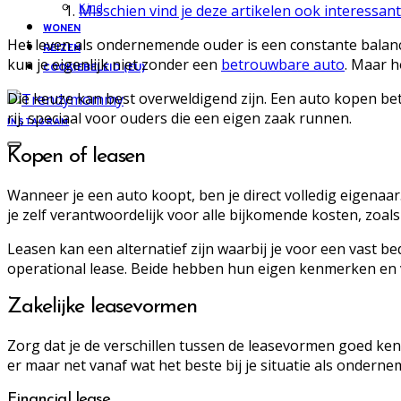
Misschien vind je deze artikelen ook interessant
Kind
WONEN
Het leven als ondernemende ouder is een constante balance
REIZEN
kun je eigenlijk niet zonder een
betrouwbare auto
. Maar h
COOKIEBELEID (EU)
Die keuze kan best overweldigend zijn. Een auto kopen bete
rij, speciaal voor ouders die een eigen zaak runnen.
INSTAGRAM
Kopen of leasen
Wanneer je een auto koopt, ben je direct volledig eigenaar
je zelf verantwoordelijk voor alle bijkomende kosten, zoal
Leasen kan een alternatief zijn waarbij je voor een vast b
operational lease. Beide hebben hun eigen kenmerken en vo
Zakelijke leasevormen
Zorg dat je de verschillen tussen de leasevormen goed ken
er maar net vanaf wat het beste bij je situatie als onderne
Financial lease