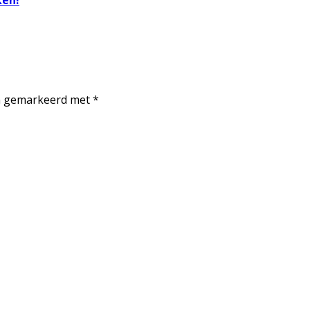
ken!
jn gemarkeerd met
*