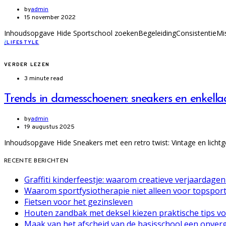
by
admin
15 november 2022
Inhoudsopgave Hide Sportschool zoekenBegeleidingConsistentieMissc
L
LIFESTYLE
VERDER LEZEN
3 minute read
Trends in damesschoenen: sneakers en enkellaar
by
admin
19 augustus 2025
Inhoudsopgave Hide Sneakers met een retro twist: Vintage en lichtg
RECENTE BERICHTEN
Graffiti kinderfeestje: waarom creatieve verjaardage
Waarom sportfysiotherapie niet alleen voor topsporte
Fietsen voor het gezinsleven
Houten zandbak met deksel kiezen praktische tips vo
Maak van het afscheid van de basisschool een onverg