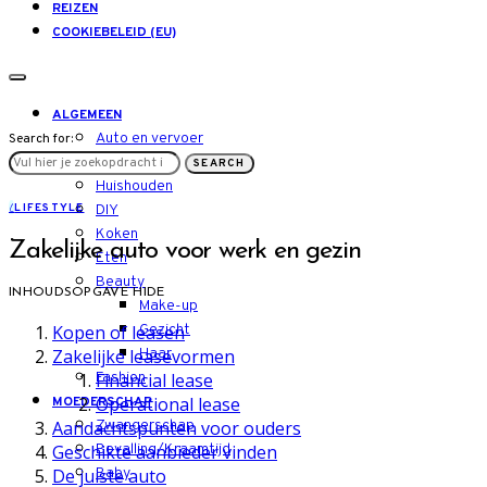
REIZEN
COOKIEBELEID (EU)
ALGEMEEN
Auto en vervoer
Search for:
LIFESTYLE
SEARCH
Huishouden
L
LIFESTYLE
DIY
Koken
Zakelijke auto voor werk en gezin
Eten
Beauty
INHOUDSOPGAVE
HIDE
Make-up
Kopen of leasen
Gezicht
Zakelijke leasevormen
Haar
Financial lease
Fashion
Operational lease
MOEDERSCHAP
Aandachtspunten voor ouders
Zwangerschap
Geschikte aanbieder vinden
Bevalling/Kraamtijd
De juiste auto
Baby