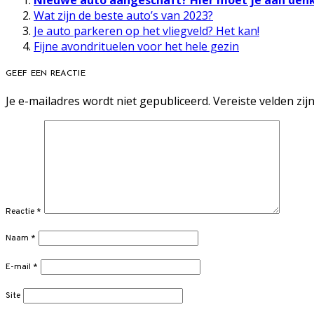
Nieuwe auto aangeschaft? Hier moet je aan den
Wat zijn de beste auto’s van 2023?
Je auto parkeren op het vliegveld? Het kan!
Fijne avondrituelen voor het hele gezin
GEEF EEN REACTIE
Je e-mailadres wordt niet gepubliceerd.
Vereiste velden zi
Reactie
*
Naam
*
E-mail
*
Site