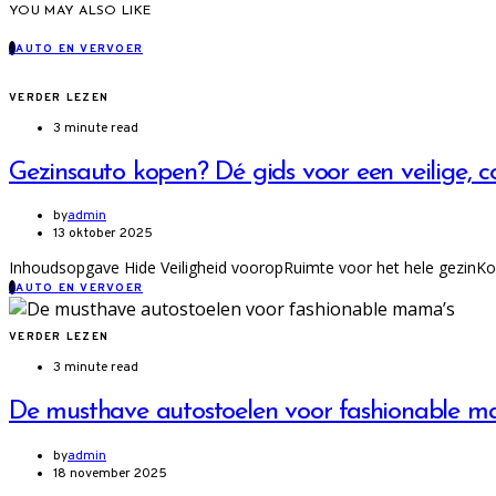
YOU MAY ALSO LIKE
A
AUTO EN VERVOER
VERDER LEZEN
3 minute read
Gezinsauto kopen? Dé gids voor een veilige, 
by
admin
13 oktober 2025
Inhoudsopgave Hide Veiligheid vooropRuimte voor het hele gezinKo
A
AUTO EN VERVOER
VERDER LEZEN
3 minute read
De musthave autostoelen voor fashionable m
by
admin
18 november 2025