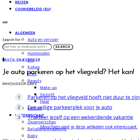
REIZEN
COOKIEBELEID (EU)
ALGEMEEN
Auto en vervoer
Search for:
LIFESTYLE
SEARCH
Huishouden
A
AUTO EN VERVOER
DIY
Koken
Je auto parkeren op het vliegveld? Het kan!
Eten
Beauty
INHOUDSOPGAVE
Make-up
Gezicht
Parkeren op het vliegveld hoeft niet duur te zijn
Haar
Een veilige parkeerplek voor je auto
Fashion
MOEDERSCHAP
Trakteer jezelf op een welverdiende vakantie
Zwangerschap
Misschien vind je deze artikelen ook interessant:
Bevalling/Kraamtijd
Baby