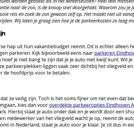
 minutes worden geboekt als in het winterseizoen? Heel veel mens
tie naar de zon, is de knoop snel doorgehakt. Waarom zou je jez
e reis en zoek de zon gewoon zelf op. Het maakt niet uit vanaf wel
ijden. Wij laten je graag zien hoe je de parkeerkosten zo laag mo
jn
e hap uit hun vakantiebudget neemt. Dit is echter alleen he
wagen parkeren. Kijk bijvoorbeeld eens naar
parkeren Eindhov
 je niet bang te zijn dat je je auto niet kwijt kunt. Wil je
ze parkeerplekken liggen vaak zeer dichtbij het vliegveld en
 de hoofdprijs voor te betalen.
t ze veilig zijn. Toch is het soms fijner om net even dat be
 omgaan, kies dan voor
overdekte parkeeropties Eindhoven A
k. Hierbij staat je auto onder dak en je wordt door een shut
 Een medewerker van het vliegveld wacht je op, neemt de aut
komt in Nederland, staat je auto voor je klaar. Je zit dus in 