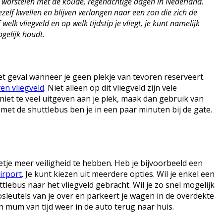
en worstelen met de koude, regenachtige dagen in Nederland.
elf kwellen en blijven verlangen naar een zon die zich de
k vliegveld en op welk tijdstip je vliegt, je kunt namelijk
gelijk houdt.
t geval wanneer je geen plekje van tevoren reserveert.
en vliegveld
. Niet alleen op dit vliegveld zijn vele
 niet te veel uitgeven aan je plek, maak dan gebruik van
 met de shuttlebus ben je in een paar minuten bij de gate.
etje meer veiligheid te hebben. Heb je bijvoorbeeld een
irport
. Je kunt kiezen uit meerdere opties. Wil je enkel een
tlebus naar het vliegveld gebracht. Wil je zo snel mogelijk
osleutels van je over en parkeert je wagen in de overdekte
een mum van tijd weer in de auto terug naar huis.