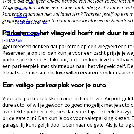
Wist je dat er in geen enkele periode van het jaar zoveel last
Kind
Wanneer je dan online een mooie aanbieding ziet voor een vakan
WONEN
komende maanden niet zal laten zien? Trakteer jezelf op een mooi
REIZEN
gewoon met je eigen auto naar iedere luchthaven in Nederland r
COOKIEBELEID (EU)
Parkeren op het vliegveld hoeft niet duur te zi
INSTAGRAM
Veel mensen denken dat parkeren op een vliegveld een fors
Reserveer je op tijd, dan kun je voor een zacht prijsje je 
parkeerplekken beschikbaar, ook rondom deze luchthaven hoef
een parkeerplek met shuttlebus naar het vliegveld zelf. De
Ideaal voor mensen die luxe willen ervaren zonder daarvoor
Een veilige parkeerplek voor je auto
Voor alle parkeerplekken rondom Eindhoven Airport geldt da
dure auto, of wil je gewoon zo goed mogelijk met je auto
overdekte parkeerplek, kies dan voor bijvoorbeeld Eazzypar
bij de gate zijn? Dan kun je ook voor valetparking kiezen.
garage. Jij kunt gelijk doorlopen naar de gate. Als je terug