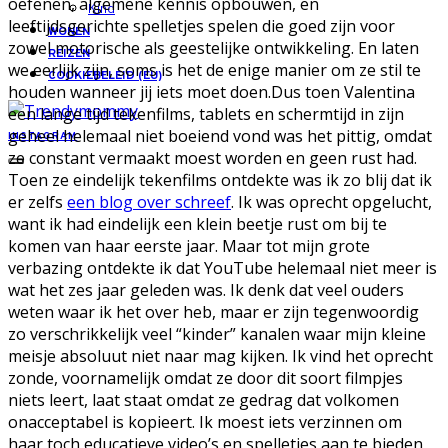
oefenen, algemene kennis opbouwen, en
Kind
leeftijdsgerichte spelletjes spelen die goed zijn voor
WONEN
zowel motorische als geestelijke ontwikkeling. En laten
REIZEN
we eerlijk zijn, soms is het de enige manier om ze stil te
COOKIEBELEID (EU)
houden wanneer jij iets moet doen.Dus toen Valentina
een lange tijd tekenfilms, tablets en schermtijd in zijn
geheel helemaal niet boeiend vond was het pittig, omdat
INSTAGRAM
ze constant vermaakt moest worden en geen rust had.
Toen ze eindelijk tekenfilms ontdekte was ik zo blij dat ik
er zelfs
een blog over schreef
. Ik was oprecht opgelucht,
want ik had eindelijk een klein beetje rust om bij te
komen van haar eerste jaar. Maar tot mijn grote
verbazing ontdekte ik dat YouTube helemaal niet meer is
wat het zes jaar geleden was. Ik denk dat veel ouders
weten waar ik het over heb, maar er zijn tegenwoordig
zo verschrikkelijk veel “kinder” kanalen waar mijn kleine
meisje absoluut niet naar mag kijken. Ik vind het oprecht
zonde, voornamelijk omdat ze door dit soort filmpjes
niets leert, laat staat omdat ze gedrag dat volkomen
onacceptabel is kopieert. Ik moest iets verzinnen om
haar toch educatieve video’s en spelletjes aan te bieden,