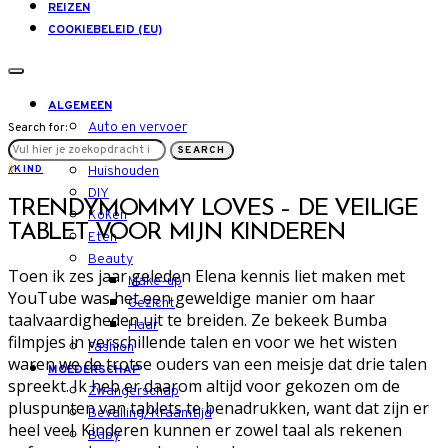
REIZEN
COOKIEBELEID (EU)
ALGEMEEN
Auto en vervoer
Search for:
LIFESTYLE
SEARCH
K
KIND
Huishouden
DIY
TRENDYMOMMY LOVES – DE VEILIGE
Koken
TABLET VOOR MIJN KINDEREN
Eten
Beauty
Toen ik zes jaar geleden Elena kennis liet maken met
Make-up
YouTube was het een geweldige manier om haar
Gezicht
taalvaardigheden uit te breiden. Ze bekeek Bumba
Haar
filmpjes in verschillende talen en voor we het wisten
Fashion
waren we de trotse ouders van een meisje dat drie talen
MOEDERSCHAP
spreekt. Ik heb er daarom altijd voor gekozen om de
Zwangerschap
pluspunten van tablets te benadrukken, want dat zijn er
Bevalling/Kraamtijd
heel veel. Kinderen kunnen er zowel taal als rekenen
Baby