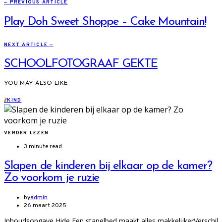
— PREVIOUS ARTICLE
Play Doh Sweet Shoppe – Cake Mountain!
NEXT ARTICLE —
SCHOOLFOTOGRAAF GEKTE
YOU MAY ALSO LIKE
K
KIND
VERDER LEZEN
3 minute read
Slapen de kinderen bij elkaar op de kamer?
Zo voorkom je ruzie
by
admin
26 maart 2025
Inhoudsopgave Hide Een stapelbed maakt alles makkelijkerVerschil