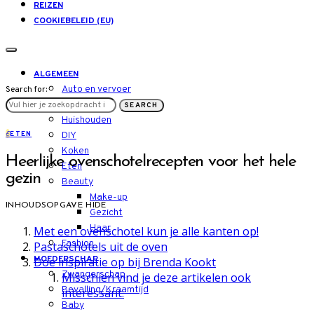
REIZEN
COOKIEBELEID (EU)
ALGEMEEN
Auto en vervoer
Search for:
LIFESTYLE
SEARCH
Huishouden
E
ETEN
DIY
Koken
Heerlijke ovenschotelrecepten voor het hele
Eten
gezin
Beauty
Make-up
INHOUDSOPGAVE
HIDE
Gezicht
Haar
Met een ovenschotel kun je alle kanten op!
Fashion
Pastaschotels uit de oven
MOEDERSCHAP
Doe inspiratie op bij Brenda Kookt
Zwangerschap
Misschien vind je deze artikelen ook
Bevalling/Kraamtijd
interessant:
Baby