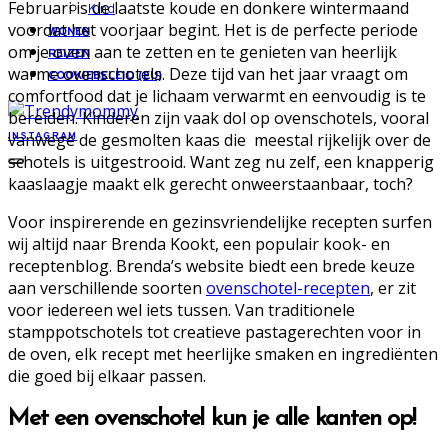
Februari is de laatste koude en donkere wintermaand
Kind
voordat het voorjaar begint. Het is de perfecte periode
WONEN
om je oven aan te zetten en te genieten van heerlijk
REIZEN
warme ovenschotels. Deze tijd van het jaar vraagt om
COOKIEBELEID (EU)
comfortfood dat je lichaam verwarmt en eenvoudig is te
bereiden. Kinderen zijn vaak dol op ovenschotels, vooral
vanwege de gesmolten kaas die meestal rijkelijk over de
INSTAGRAM
schotels is uitgestrooid. Want zeg nu zelf, een knapperig
kaaslaagje maakt elk gerecht onweerstaanbaar, toch?
Voor inspirerende en gezinsvriendelijke recepten surfen
wij altijd naar Brenda Kookt, een populair kook- en
receptenblog. Brenda’s website biedt een brede keuze
aan verschillende soorten
ovenschotel-recepten
, er zit
voor iedereen wel iets tussen. Van traditionele
stamppotschotels tot creatieve pastagerechten voor in
de oven, elk recept met heerlijke smaken en ingrediënten
die goed bij elkaar passen.
Met een ovenschotel kun je alle kanten op!