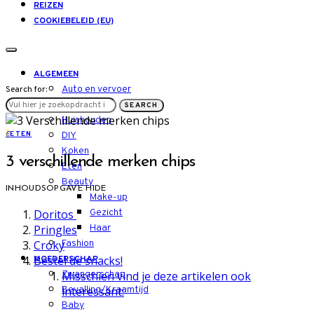
REIZEN
COOKIEBELEID (EU)
ALGEMEEN
Auto en vervoer
Search for:
LIFESTYLE
SEARCH
Huishouden
E
ETEN
DIY
Koken
3 verschillende merken chips
Eten
Beauty
INHOUDSOPGAVE
HIDE
Make-up
Doritos
Gezicht
Pringles
Haar
Croky
Fashion
Bestel de snacks!
MOEDERSCHAP
Misschien vind je deze artikelen ook
Zwangerschap
interessant:
Bevalling/Kraamtijd
Baby