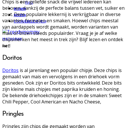
Chips is een geliefde snack die vrijwel iedereen kan
Kind
bekoren, dankzij de perfecte balans tussen vet, suiker en
WONEN
zout. Deze populaire lekkernij is verkrijgbaar in diverse
REIZEN
varianten, formaten en smaken. Hoewel chips meestal
COOKIEBELEID (EU)
van aardappels wordt gemaakt, worden varianten van
maïs of linzen steeds populairder. Vraag je je af welke
chipsmerken het meest in trek zijn? Blijf lezen en ontdek
INSTAGRAM
het!
Doritos
Doritos
is al jarenlang een populair chipje. Deze chips is
gemaakt van mais en vervolgens in een driehoek vorm
gesneden. Ook zijn er Doritos bits ontwikkeld. Deze bits
zijn kleine mais chipjes met paprika kruiden en honing.
De bekende driehoekchipjes zijn er in de smaken: Sweet
Chili Pepper, Cool American en Nacho Cheese,
Pringles
Pringles zijn chips die gemaakt worden van