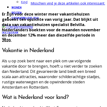
Kind
Misschien vind je deze artikelen ook interessant:
WONEN
REIZEN
Er zijn voor deze winter meer vakantiehuizen
COOKIEBELEID (EU)
geboekt ten opzichte van vorig jaar. Dat blijkt uit
data van vakantiehuizen specialist Belvilla.
Nederlanders boekten voor de maanden november
INSTAGRAM
en december 12% meer dan diezelfde periode in
2020.
Vakantie in Nederland
Als u op zoek bent naar een plek om uw volgende
vakantie door te brengen, hoeft u niet verder te zoeken
dan Nederland. Dit gevarieerde land biedt een breed
scala aan attracties, waaronder schilderachtige stadjes,
rustige waterwegen en de opwindende steden
Amsterdam en Rotterdam.
Wat is Nederland voor land?