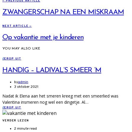
— PREVIOUS ARTICLE
ZWANGERSCHAP NA EEN MISKRAAM
NEXT ARTICLE —
Op vakantie met je kinderen
YOU MAY ALSO LIKE
E
EROP UIT
HANDIG – LADIVAL’S SMEER ‘M
by
admin
3 oktober 2021
Nadat ik Elena aan het smeren kreeg met een smeerlied was
Valentina insmeren nog wel een dingetje. Al…
E
EROP UIT
VERDER LEZEN
2 minute read