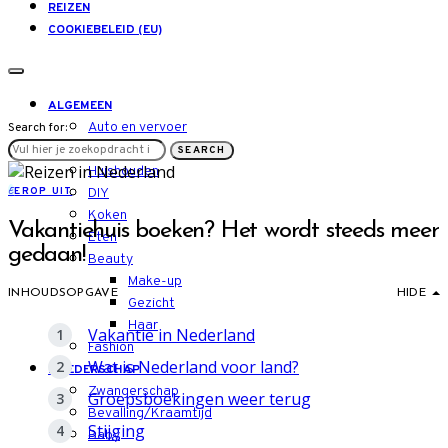
REIZEN
COOKIEBELEID (EU)
ALGEMEEN
Auto en vervoer
Search for:
LIFESTYLE
SEARCH
Huishouden
E
EROP UIT
DIY
Koken
Vakantiehuis boeken? Het wordt steeds meer
Eten
gedaan!
Beauty
Make-up
INHOUDSOPGAVE
HIDE
Gezicht
Haar
Vakantie in Nederland
Fashion
Wat is Nederland voor land?
MOEDERSCHAP
Zwangerschap
Groepsboekingen weer terug
Bevalling/Kraamtijd
Stijging
Baby