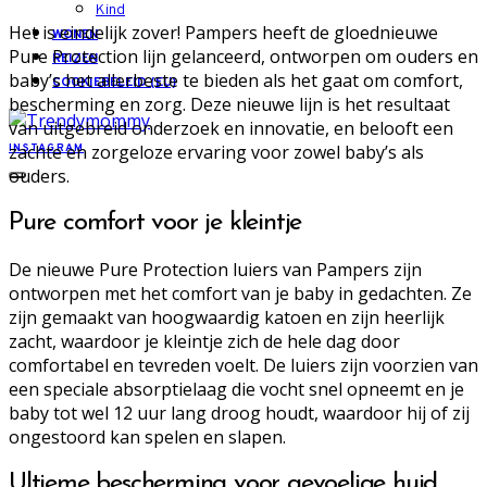
Kind
Het is eindelijk zover! Pampers heeft de gloednieuwe
WONEN
Pure Protection lijn gelanceerd, ontworpen om ouders en
REIZEN
baby’s het allerbeste te bieden als het gaat om comfort,
COOKIEBELEID (EU)
bescherming en zorg. Deze nieuwe lijn is het resultaat
van uitgebreid onderzoek en innovatie, en belooft een
zachte en zorgeloze ervaring voor zowel baby’s als
INSTAGRAM
ouders.
Pure comfort voor je kleintje
De nieuwe Pure Protection luiers van Pampers zijn
ontworpen met het comfort van je baby in gedachten. Ze
zijn gemaakt van hoogwaardig katoen en zijn heerlijk
zacht, waardoor je kleintje zich de hele dag door
comfortabel en tevreden voelt. De luiers zijn voorzien van
een speciale absorptielaag die vocht snel opneemt en je
baby tot wel 12 uur lang droog houdt, waardoor hij of zij
ongestoord kan spelen en slapen.
Ultieme bescherming voor gevoelige huid