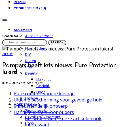
REIZEN
COOKIEBELEID (EU)
ALGEMEEN
Auto en vervoer
Search for:
LIFESTYLE
SEARCH
Huishouden
B
BABY
DIY
Koken
Pampers heeft iets nieuws: Pure Protection
Eten
luiers!
Beauty
Make-up
INHOUDSOPGAVE
HIDE
Gezicht
Haar
Pure comfort voor je kleintje
Fashion
Ultieme bescherming voor gevoelige huid
MOEDERSCHAP
Milieuvriendelijk ontwerp
Zwangerschap
Handige extra’s voor ouders
Bevalling/Kraamtijd
Misschien vind je deze artikelen ook
Baby
interessant: