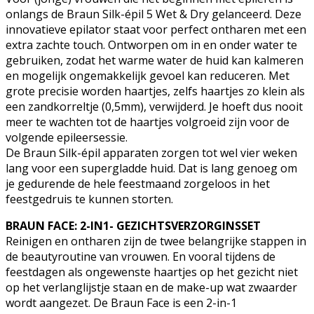
onlangs de Braun Silk-épil 5 Wet & Dry gelanceerd. Deze
innovatieve epilator staat voor perfect ontharen met een
extra zachte touch. Ontworpen om in en onder water te
gebruiken, zodat het warme water de huid kan kalmeren
en mogelijk ongemakkelijk gevoel kan reduceren. Met
grote precisie worden haartjes, zelfs haartjes zo klein als
een zandkorreltje (0,5mm), verwijderd. Je hoeft dus nooit
meer te wachten tot de haartjes volgroeid zijn voor de
volgende epileersessie.
De Braun Silk-épil apparaten zorgen tot wel vier weken
lang voor een supergladde huid. Dat is lang genoeg om
je gedurende de hele feestmaand zorgeloos in het
feestgedruis te kunnen storten.
BRAUN FACE: 2-IN1- GEZICHTSVERZORGINSSET
Reinigen en ontharen zijn de twee belangrijke stappen in
de beautyroutine van vrouwen. En vooral tijdens de
feestdagen als ongewenste haartjes op het gezicht niet
op het verlanglijstje staan en de make-up wat zwaarder
wordt aangezet. De Braun Face is een 2-in-1