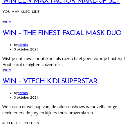
WIN EEN MAX FACTOR MAKE-UP SET
YOU MAY ALSO LIKE
W
WIN
WIN – THE FINEST FACIAL MASK DUO
by
admin
3 oktober 2021
Wist je dat zowel houtskool als rozen heel goed voor je huid zijn?
Houtskool reinigt en zuivert de…
W
WIN
WIN – VTECH KIDI SUPERSTAR
by
admin
3 oktober 2021
We lusten er wel pap van, de talentenshows waar zelfs jonge
deelnemers de jury en kijkers thuis omverblazen…
RECENTE BERICHTEN