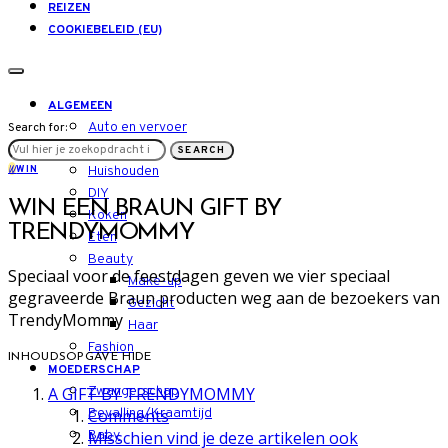
REIZEN
COOKIEBELEID (EU)
ALGEMEEN
Auto en vervoer
Search for:
LIFESTYLE
SEARCH
W
WIN
Huishouden
DIY
WIN EEN BRAUN GIFT BY
Koken
TRENDYMOMMY
Eten
Beauty
Speciaal voor de feestdagen geven we vier speciaal
Make-up
gegraveerde Braun producten weg aan de bezoekers van
Gezicht
TrendyMommy
Haar
Fashion
INHOUDSOPGAVE
HIDE
MOEDERSCHAP
A GIFT BY TRENDYMOMMY
Zwangerschap
Comments
Bevalling/Kraamtijd
Misschien vind je deze artikelen ook
Baby