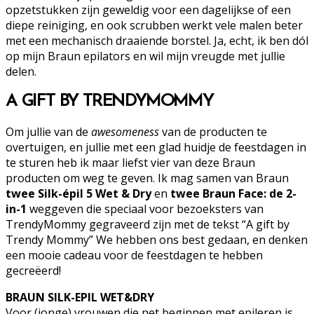
opzetstukken zijn geweldig voor een dagelijkse of een
diepe reiniging, en ook scrubben werkt vele malen beter
met een mechanisch draaiende borstel. Ja, echt, ik ben dól
op mijn Braun epilators en wil mijn vreugde met jullie
delen.
A GIFT BY TRENDYMOMMY
Om jullie van de
awesomeness
van de producten te
overtuigen, en jullie met een glad huidje de feestdagen in
te sturen heb ik maar liefst vier van deze Braun
producten om weg te geven. Ik mag samen van Braun
twee Silk-épil 5 Wet & Dry
en
twee Braun Face: de 2-
in-1
weggeven die speciaal voor bezoeksters van
TrendyMommy gegraveerd zijn met de tekst “A gift by
Trendy Mommy” We hebben ons best gedaan, en denken
een mooie cadeau voor de feestdagen te hebben
gecreëerd!
BRAUN SILK-EPIL WET&DRY
Voor (jonge) vrouwen die net beginnen met epileren is