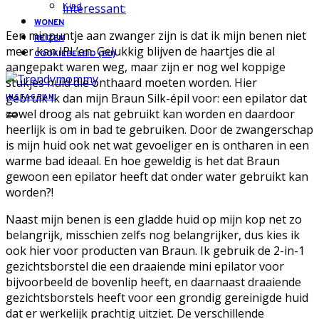
interessant:
Kind
WONEN
Een minpuntje aan zwanger zijn is dat ik mijn benen niet
REIZEN
meer kan IPL’en. Gelukkig blijven de haartjes die al
COOKIEBELEID (EU)
aangepakt waren weg, maar zijn er nog wel koppige
stukjes huid die onthaard moeten worden. Hier
gebruik ik dan mijn Braun Silk-épil voor: een epilator dat
INSTAGRAM
zowel droog als nat gebruikt kan worden en daardoor
heerlijk is om in bad te gebruiken. Door de zwangerschap
is mijn huid ook net wat gevoeliger en is ontharen in een
warme bad ideaal. En hoe geweldig is het dat Braun
gewoon een epilator heeft dat onder water gebruikt kan
worden?!
Naast mijn benen is een gladde huid op mijn kop net zo
belangrijk, misschien zelfs nog belangrijker, dus kies ik
ook hier voor producten van Braun. Ik gebruik de 2-in-1
gezichtsborstel die een draaiende mini epilator voor
bijvoorbeeld de bovenlip heeft, en daarnaast draaiende
gezichtsborstels heeft voor een grondig gereinigde huid
dat er werkelijk prachtig uitziet. De verschillende