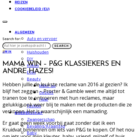
REIZEN
COOKIEBELEID (EU)
ALGEMEEN
Auto en vervoer
Search for:
LIFESTYLE
SEARCH
W
WIN
Huishouden
DIY
MAMA WIN – P&G KLASSIEKERS EN
Koken
ANDRE HAZES!
Eten
Beauty
Hebben jullie de leukste reclame van 2016 al gezien? Ik
Make-up
blijf het zeggen – Procter & Gamble weet me altijd tot
Gezicht
tranen toe te ontroeren met hun reclames, maar
Haar
gelukkig ook weer blij te maken met de producten die ze
Fashion
verkopen. Het is waarschijnlijk een mamading.
MOEDERSCHAP
Zwangerschap
Er gaat geen week voorbij gaat zonder dat ik een
Bevalling/Kraamtijd
Kruidvat binnenren om iets van P&G te kopen. Of het nou
Baby
om iets voor mijn kleuter, baby, vriend, mijzelf of huis