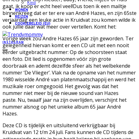
Kind
gaat, ik koop er echt heel veel!Dus toen ik een mailtje
WONEN
binnenkreeg dat er ter ere van André Hazes, en zijn 65ste
REIZEN
verjaardag een leuke actie in Kruidvat zou komen wilde ik
COOKIEBELEID (EU)
ook jullie daar wat meer over vertellen. Komt het:
Vorige week zou Andre Hazes 65 jaar zijn geworden. Ter
INSTAGRAM
gelegenheid hiervan komt er een CD uit met een nooit
eerder uitgebracht nummer: Op de schoorsteen staat
een foto. Dit lied is opgenomen vóór zijn grote
doorbraak en ademt dezelfde sfeer als het welbekende
nummer ‘De Vlieger’. Vlak na de opname van het nummer
1980 wisselde André van platenmaatschappij en werd het
muzikale roer omgegooid. Het gevolg was dat het
nummer niet meer bij de nieuwe sound van Hazes
paste. Nu, twaalf jaar na zijn overlijden, verschijnt het
nummer alsnog op het unieke album 65 jaar André
Hazes.
Deze CD is tijdelijk en uitsluitend verkrijgbaar bij
Kruidvat van 12 t/m 24 juli. Fans kunnen de CD tijdens de
actieperiode gratis in hun bezit krijgen bij aankoop van