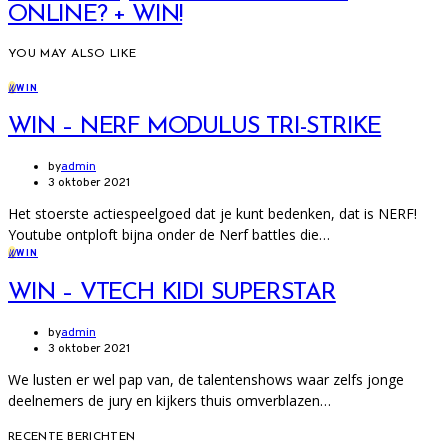
ONLINE? + WIN!
YOU MAY ALSO LIKE
W
WIN
WIN – NERF MODULUS TRI-STRIKE
by
admin
3 oktober 2021
Het stoerste actiespeelgoed dat je kunt bedenken, dat is NERF!
Youtube ontploft bijna onder de Nerf battles die…
W
WIN
WIN – VTECH KIDI SUPERSTAR
by
admin
3 oktober 2021
We lusten er wel pap van, de talentenshows waar zelfs jonge
deelnemers de jury en kijkers thuis omverblazen…
RECENTE BERICHTEN