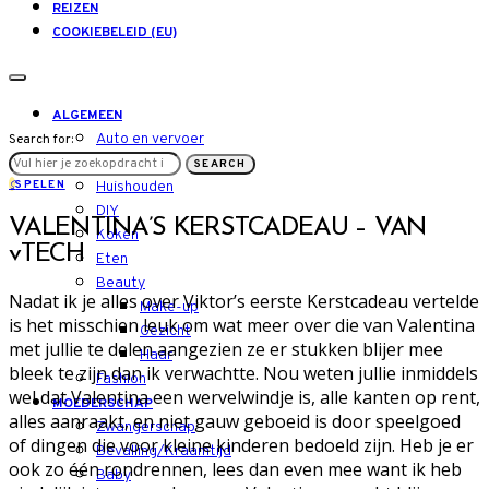
REIZEN
COOKIEBELEID (EU)
ALGEMEEN
Auto en vervoer
Search for:
LIFESTYLE
SEARCH
S
SPELEN
Huishouden
DIY
VALENTINA’S KERSTCADEAU – VAN
Koken
vTECH
Eten
Beauty
Nadat ik je alles over Viktor’s eerste Kerstcadeau vertelde
Make-up
is het misschien leuk om wat meer over die van Valentina
Gezicht
met jullie te delen aangezien ze er stukken blijer mee
Haar
bleek te zijn dan ik verwachtte. Nou weten jullie inmiddels
Fashion
wel dat Valentina een wervelwindje is, alle kanten op rent,
MOEDERSCHAP
alles aanraakt, en niet gauw geboeid is door speelgoed
Zwangerschap
of dingen die voor kleine kinderen bedoeld zijn. Heb je er
Bevalling/Kraamtijd
ook zo één rondrennen, lees dan even mee want ik heb
Baby