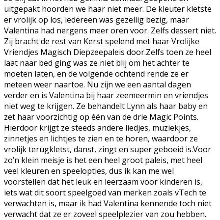
uitgepakt hoorden we haar niet meer. De kleuter kletste
er vrolijk op los, iedereen was gezellig bezig, maar
Valentina had nergens meer oren voor. Zelfs dessert niet.
Zij bracht de rest van Kerst spelend met haar Vrolijke
Vriendjes Magisch Diepzeepaleis door.Zelfs toen ze heel
laat naar bed ging was ze niet blij om het achter te
moeten laten, en de volgende ochtend rende ze er
meteen weer naartoe. Nu zijn we een aantal dagen
verder en is Valentina bij haar zeemeermin en vriendjes
niet weg te krijgen. Ze behandelt Lynn als haar baby en
zet haar voorzichtig op één van de drie Magic Points.
Hierdoor krijgt ze steeds andere liedjes, muziekjes,
zinnetjes en lichtjes te zien en te horen, waardoor ze
vrolijk terugkletst, danst, zingt en super geboeid is.Voor
zo’n klein meisje is het een heel groot paleis, met heel
veel kleuren en speelopties, dus ik kan me wel
voorstellen dat het leuk en leerzaam voor kinderen is,
iets wat dit soort speelgoed van merken zoals vTech te
verwachten is, maar ik had Valentina kennende toch niet
verwacht dat ze er zoveel speelplezier van zou hebben.