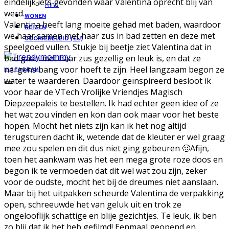
eindelijk iets gevonden waar Valentina oprecht blij van
Kind
werd.
WONEN
Valentina heeft lang moeite gehad met baden, waardoor
REIZEN
we haar samen met haar zus in bad zetten en deze met
COOKIEBELEID (EU)
speelgoed vullen. Stukje bij beetje ziet Valentina dat in
bad gaan met haar zus gezellig en leuk is, en dat ze
nergens bang voor hoeft te zijn. Heel langzaam begon ze
INSTAGRAM
water te waarderen. Daardoor geïnspireerd besloot ik
voor haar de VTech Vrolijke Vriendjes Magisch
Diepzeepaleis te bestellen. Ik had echter geen idee of ze
het wat zou vinden en kon dan ook maar voor het beste
hopen. Mocht het niets zijn kan ik het nog altijd
terugsturen dacht ik, wetende dat de kleuter er wel graag
mee zou spelen en dit dus niet ging gebeuren 🙂Afijn,
toen het aankwam was het een mega grote roze doos en
begon ik te vermoeden dat dit wel wat zou zijn, zeker
voor de oudste, mocht het bij de dreumes niet aanslaan.
Maar bij het uitpakken scheurde Valentina de verpakking
open, schreeuwde het van geluk uit en trok ze
ongelooflijk schattige en blije gezichtjes. Te leuk, ik ben
zo blij dat ik het heb gefilmd! Eenmaal geopend en