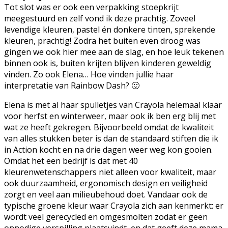
Tot slot was er ook een verpakking stoepkrijt
meegestuurd en zelf vond ik deze prachtig. Zoveel
levendige kleuren, pastel én donkere tinten, sprekende
kleuren, prachtig! Zodra het buiten even droog was
gingen we ook hier mee aan de slag, en hoe leuk tekenen
binnen ook is, buiten krijten blijven kinderen geweldig
vinden. Zo ook Elena… Hoe vinden jullie haar
interpretatie van Rainbow Dash? 🙂
Elena is met al haar spulletjes van Crayola helemaal klaar
voor herfst en winterweer, maar ook ik ben erg blij met
wat ze heeft gekregen. Bijvoorbeeld omdat de kwaliteit
van alles stukken beter is dan de standaard stiften die ik
in Action kocht en na drie dagen weer weg kon gooien.
Omdat het een bedrijf is dat met 40
kleurenwetenschappers niet alleen voor kwaliteit, maar
ook duurzaamheid, ergonomisch design en veiligheid
zorgt en veel aan milieubehoud doet. Vandaar ook de
typische groene kleur waar Crayola zich aan kenmerkt: er
wordt veel gerecycled en omgesmolten zodat er geen
onnodige verspilling plaatsvindt, en dat geeft deze mama