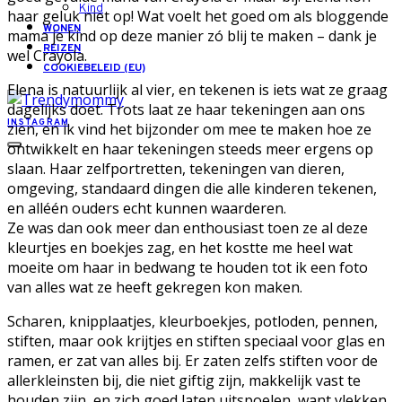
Kind
haar geluk niet op! Wat voelt het goed om als bloggende
WONEN
mama je kind op deze manier zó blij te maken – dank je
REIZEN
wel Crayola.
COOKIEBELEID (EU)
Elena is natuurlijk al vier, en tekenen is iets wat ze graag
dagelijks doet. Trots laat ze haar tekeningen aan ons
INSTAGRAM
zien, en ik vind het bijzonder om mee te maken hoe ze
ontwikkelt en haar tekeningen steeds meer ergens op
slaan. Haar zelfportretten, tekeningen van dieren,
omgeving, standaard dingen die alle kinderen tekenen,
en alléén ouders echt kunnen waarderen.
Ze was dan ook meer dan enthousiast toen ze al deze
kleurtjes en boekjes zag, en het kostte me heel wat
moeite om haar in bedwang te houden tot ik een foto
van alles wat ze heeft gekregen kon maken.
Scharen, knipplaatjes, kleurboekjes, potloden, pennen,
stiften, maar ook krijtjes en stiften speciaal voor glas en
ramen, er zat van alles bij. Er zaten zelfs stiften voor de
allerkleinsten bij, die niet giftig zijn, makkelijk vast te
houden zijn, en zich goed laten uitspoelen, want vlekken