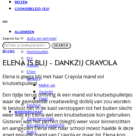
REIZEN
COOKIEBELEID (EU)
ALGEMEEN
Auto en vervoer
Search for:
LIFESTYLE
SEARCH
H
HOME
Huishouden
DIY
ELENA IS BLIJ – DANKZIJ CRAYOLA
Koken
Eten
Elena is mega blij met haar Crayola mand vol
Beauty
knutselspullen!
Make-up
Gezicht
Een tijdje terug ontving ik een mand vol knutselspulletjes
Haar
waar de gemiddelde creatieveling dolblij van zou worden.
Fashion
Ik besloot het in de kast verstoppen tot het buiten slecht
MOEDERSCHAP
weer was en Elena wel een knutselsessie kon gebruiken.
Zwangerschap
Gisteren was het perfect (blegh) weer voor binnenzitten
Bevalling/Kraamtijd
en aangezien Elena niet naar school moest haalde ik deze
Baby
goed gevulde mand van Crayola er maar bij. Elena kon