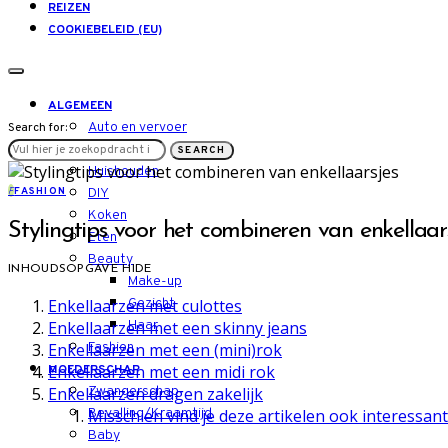
REIZEN
COOKIEBELEID (EU)
ALGEMEEN
Auto en vervoer
Search for:
LIFESTYLE
SEARCH
Huishouden
F
FASHION
DIY
Koken
Stylingtips voor het combineren van enkellaar
Eten
Beauty
INHOUDSOPGAVE
HIDE
Make-up
Enkellaarzen met culottes
Gezicht
Enkellaarzen met een skinny jeans
Haar
Enkellaarzen met een (mini)rok
Fashion
Enkellaarzen met een midi rok
MOEDERSCHAP
Enkellaarzen dragen zakelijk
Zwangerschap
Misschien vind je deze artikelen ook interessant
Bevalling/Kraamtijd
Baby