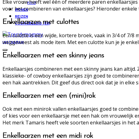
Elke vrouw heeft wel één of meerdere paren enkellaarsjes in
Kind
voor het combineren van enkellaarsjes? Hieronder enkele t
WONEN
REIZEN
Enkellaarzen met culottes
COOKIEBELEID (EU)
Een culotte is een wijde, kortere broek, vaak in 3/4 of 7/
weggeweest als mode item. Met een culotte kun je je enkel
INSTAGRAM
Enkellaarzen met een skinny jeans
Enkellaarsjes combineren met een skinny jeans kan altijd. 
klassieke- of cowboy enkellaarsjes zijn goed te combinere
een hak aantrekken. Dit geef dus direct ook dat je in elke si
Enkellaarzen met een (mini)rok
Ook met een minirok vallen enkellaarsjes goed te combiner
of kies voor een enkellaarsje met een hak om vrouwelijk en
Het merk Tamaris heeft vele soorten enkellaarsjes in het ass
Enkellaarzen met een midi rok