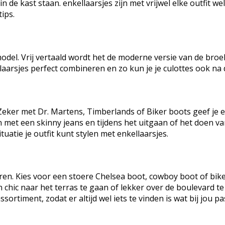
 de kast staan. enkellaarsjes zijn met vrijwel elke outfit we
ips.
8 model. Vrij vertaald wordt het de moderne versie van de br
laarsjes perfect combineren en zo kun je je culottes ook n
Zeker met Dr. Martens, Timberlands of Biker boots geef je ee
n met een skinny jeans en tijdens het uitgaan of het doen v
tuatie je outfit kunt stylen met enkellaarsjes.
en. Kies voor een stoere Chelsea boot, cowboy boot of bike
 chic naar het terras te gaan of lekker over de boulevard te
ortiment, zodat er altijd wel iets te vinden is wat bij jou pa