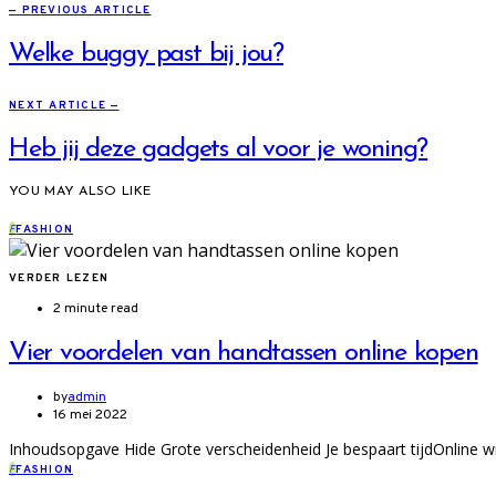
— PREVIOUS ARTICLE
Welke buggy past bij jou?
NEXT ARTICLE —
Heb jij deze gadgets al voor je woning?
YOU MAY ALSO LIKE
F
FASHION
VERDER LEZEN
2 minute read
Vier voordelen van handtassen online kopen
by
admin
16 mei 2022
Inhoudsopgave Hide Grote verscheidenheid Je bespaart tijdOnline wi
F
FASHION