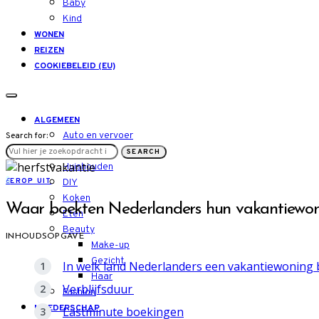
Baby
Kind
WONEN
REIZEN
COOKIEBELEID (EU)
ALGEMEEN
Auto en vervoer
Search for:
LIFESTYLE
SEARCH
Huishouden
E
EROP UIT
DIY
Koken
Waar boekten Nederlanders hun vakantiewoni
Eten
Beauty
INHOUDSOPGAVE
Make-up
Gezicht
In welk land Nederlanders een vakantiewoning
Haar
Verblijfsduur
Fashion
MOEDERSCHAP
Lastminute boekingen