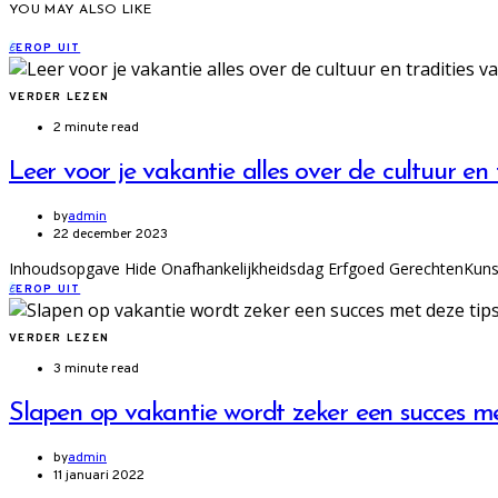
YOU MAY ALSO LIKE
E
EROP UIT
VERDER LEZEN
2 minute read
Leer voor je vakantie alles over de cultuur en 
by
admin
22 december 2023
Inhoudsopgave Hide Onafhankelijkheidsdag Erfgoed GerechtenKunst 
E
EROP UIT
VERDER LEZEN
3 minute read
Slapen op vakantie wordt zeker een succes me
by
admin
11 januari 2022