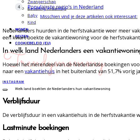
Zwangerschap
Populairste regio’s in Nederland
Bevalling/Kraamtijd
Baby
Misschien vind je deze artikelen ook interessant:
Kind
Nederlanders huurden in de herfstvakantie weer meer vaka
WONEN
een kwart boekte de vakantiewoning voor de herfstvakanti
REIZEN
COOKIEBELEID (EU)
In welk land Nederlanders een vakantiewonin
Hoewel het merendeel van de Nederlandse boekingen voor d
naar een
vakantiehuis
in het buitenland: van 51,7% vorig j
INSTAGRAM
Welk land boekten de Nederlanders hun vakantiewoning
Verblijfsduur
De verblijfsduur in een vakantiehuis in de herfstvakantie
Lastminute boekingen