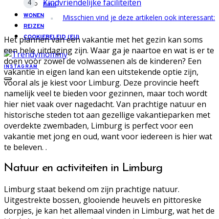
Kindvriendelijke faciliteiten
Kind
WONEN
Misschien vind je deze artikelen ook interessant:
REIZEN
COOKIEBELEID (EU)
Het plannen van een vakantie met het gezin kan soms
een hele uitdaging zijn. Waar ga je naartoe en wat is er te
doen voor zowel de volwassenen als de kinderen? Een
INSTAGRAM
vakantie in eigen land kan een uitstekende optie zijn,
vooral als je kiest voor Limburg. Deze provincie heeft
namelijk veel te bieden voor gezinnen, maar toch wordt
hier niet vaak over nagedacht. Van prachtige natuur en
historische steden tot aan gezellige vakantieparken met
overdekte zwembaden, Limburg is perfect voor een
vakantie met jong en oud, want voor iedereen is hier wat
te beleven. .
Natuur en activiteiten in Limburg
Limburg staat bekend om zijn prachtige natuur.
Uitgestrekte bossen, glooiende heuvels en pittoreske
dorpjes, je kan het allemaal vinden in Limburg, wat het de