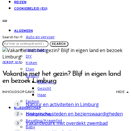
REIZEN
COOKIEBELEID (EU)
ALGEMEEN
Auto en vervoer
Search for:
LIFESTYLE
SEARCH
Huishouden
DIY
E
EROP UIT
Koken
Eten
Vakantie met het gezin? Blijf in eigen land
Beauty
en bezoek Limburg
Make-up
Gezicht
INHOUDSOPGAVE
HIDE
Haar
Fashion
Natuur en activiteiten in Limburg
MOEDERSCHAP
Historische steden en bezienswaardigheden
Zwangerschap
Bevalling/Kraamtijd
Vakantiepark met overdekt zwembad
Baby