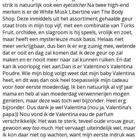
strik is natuurlijk ook een
eyecatcher
.Na twee high-end
merken is er de White Musk Libertine van The Body
Shop. Deze inmiddels uit het assortiment gehaalde geur
staat trots in mijn top vijf, met een combinatie van Turks
Fruit, orchidee, en slagroom is hij speels, vrolijk en zoet,
maar heeft een mysterieuze musk basis. Helaas niet
meer verkrijgbaar, dus ben ik er erg zuinig mee, wetende
dat er ooit en dag zal komen dat ik deze geur op zal
maken en er nooit meer naar zal kunnen ruiken. En dat
kan ik voorlopig niet aan.Dan is er Valentino’s Valentina
Poudre. Wie mijn blog volgt weet dat mijn baby Valentina
heet, en dit was dan ook heel toepasselijk mijn cadeau
voor
haar
eerste moederdag. Ik ben natuurlijk al vijf jaar
mama en heb al van moederdag verwennerijen mogen
genieten, maar deze was toch wel bijzonder. Heel erg
bijzonder. Dus dank je wel Valentina (nou ja, Valentina’s
papa:)) Nou vond ik de Valentina eau de parfum
verschrikkelijk. Het was te sterk, teveel oude vrouw geur,
gewoon
way too much.
Het vervaagt uiteindelijk wel, maar
ik kon daar niet op wachten, want mijn eerste indruk was