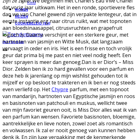
zijn ze zeker.We beginnen met Chanel’s Eau Vive Chanel
Kind
dat vorig jaar uitkwam. Het in een ronde, sportievere fles
WONEN
dan we van Chanel gewend zijn verpakte lentegeur, dat in
REIZEN
eerste instantie erg naar citrus ruikt, wat met topnoten
COOKIEBELEID (EU)
aan bloedsinaasappel, citrusvruchten en grapefruit
logisch is. Daarna verschijnt er een sterkere geur, met
hartnoten van jasmijn en Witte Musk, dat langzaam
INSTAGRAM
vervaagt in ceder en iris. Het is een frisse en toch vrolijk
geur dat prima bij me past en niet veel nodig heeft. Een
keer sprayen is meer dan genoeg.Dan is er Dior’s – Miss
Dior. Zelden ben ik zo hard gevallen voor een parfum en
deze heb ik jarenlang op mijn wishlist gehouden tot ik
mijzelf er op besloot te trakteren en ik ben er nog steeds
even verliefd op. Het
Chypre
parfum, met een topnoot
van mandarijn, hartnoten van Egyptische jasmijn en roos
en basisnoten van patchouli en muskus, wellicht twee
van mijn favoriet geuren ooit, is Miss Dior alles wat ik van
een parfum kan wensen. Favoriete basisnoten, bloemige,
aantrekkelijke en lieve noten, zowel zoet als romantisch
en volwassen. Ik zal er nooit genoeg van kunnen hebben
denk ik. En zijn luxe verpakking met de kenmerkende