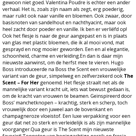
gewoon niet goed.
Valentina Poudre is echter een ander
verhaal. Het is, zoals zijn naam als zegt, erg poederig,
maar ruikt ook naar vanille en bloemen. Ook zwaar, door
basisnoten van sandelhout en nachthyacint, maar ook
heel zacht door poeder en vanille. Ik ben er verliéfd op!
Ook het flesje is naar de geur aangepast en is in plaats
van glas met plastic bloemen, die ik al mooi vond, mat
gesprayd en nog mooier geworden. Een en al elegantie,
schoonheid, charme en verleiding.En dan is daar mijn
nieuwste aanwinst, om de herfst mee te vieren. Hugo
Boss introduceerde na Boss the Scent een vrouwelijke
variant van de geur, simpelweg en zelfverzekerd ook
The
Scent – For Her
genoemd. Het flesje straalt net als de
mannelijke variant kracht uit, iets wat bewust gedaan is,
om de kracht van vrouwen te beamen. Geïnspireerd door
Boss’ manchetknopen – krachtig, sterk en scherp, toch
vrouwelijk door een juweel aan de bovenkant en
champagneroze vloeistof. Een luxe verpakking voor een
geur dat net zo sterk en verleidelijk is als zijn mannelijke
voorganger.Qua geur is The Scent mijn nieuwste
favoriet! Topnoten van honingachtige perzik en fresia,