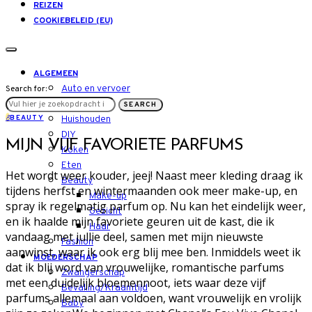
REIZEN
COOKIEBELEID (EU)
ALGEMEEN
Auto en vervoer
Search for:
LIFESTYLE
SEARCH
B
BEAUTY
Huishouden
DIY
MIJN VIJF FAVORIETE PARFUMS
Koken
Eten
Het wordt weer kouder, jeej! Naast meer kleding draag ik
Beauty
tijdens herfst en wintermaanden ook meer make-up, en
Make-up
spray ik regelmatig parfum op. Nu kan het eindelijk weer,
Gezicht
en ik haalde mijn favoriete geuren uit de kast, die ik
Haar
vandaag met jullie deel, samen met mijn nieuwste
Fashion
aanwinst, waar ik ook erg blij mee ben. Inmiddels weet ik
MOEDERSCHAP
dat ik blij word van vrouwelijke, romantische parfums
Zwangerschap
met een duidelijk bloemennoot, iets waar deze vijf
Bevalling/Kraamtijd
parfums allemaal aan voldoen, want vrouwelijk en vrolijk
Baby