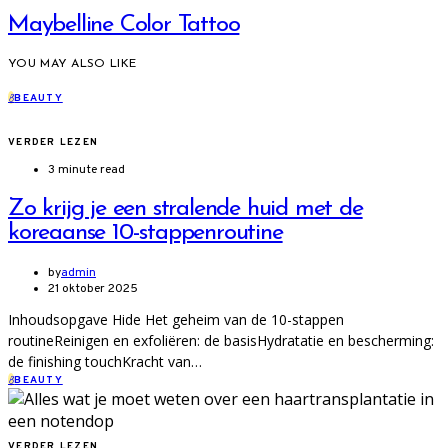
Maybelline Color Tattoo
YOU MAY ALSO LIKE
B
BEAUTY
VERDER LEZEN
3 minute read
Zo krijg je een stralende huid met de
koreaanse 10-stappenroutine
by
admin
21 oktober 2025
Inhoudsopgave Hide Het geheim van de 10-stappen
routineReinigen en exfoliëren: de basisHydratatie en bescherming:
de finishing touchKracht van…
B
BEAUTY
VERDER LEZEN