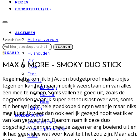
REIZEN
COOKIEBELEID (EU)
ALGEMEEN
Auto en vervoer
Search for:
LIFESTYLE
SEARCH
B
BEAUTY
Huishouden
DIY
MAX & MORE – SMOKY DUO STICK
Koken
Eten
Regelmatig kom ik bij Action budgetproof make-upjes
Beauty
tegen en kan het maar moeilijk weerstaan om van alles
Make-up
één mee te nemen. Soms vallen ze goed uit, zoals de
Gezicht
oogpotloden waar ik super enthousiast over was, soms
Haar
zijn het wel echt hele goedkope dingen waar je maar niks
Fashion
mee kunt. Ik weet dan ook eerlijk gezegd nooit wat ik er
MOEDERSCHAP
van kan verwachten. Daarom nam ik deze duo
Zwangerschap
oogschaduw pennen mee: ze zagen er erg boeiend uit en
Bevalling/Kraamtijd
ik had geen idee wat voor kwaliteit het zou zijn. Maar ach,
Baby