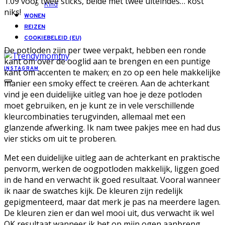
1.09 voor twee sticks, beide met twee uiteindes… kost
Kind
niks!
WONEN
REIZEN
COOKIEBELEID (EU)
De potloden zijn per twee verpakt, hebben een ronde
kant om over de ooglid aan te brengen en een puntige
INSTAGRAM
kant om accenten te maken; en zo op een hele makkelijke
manier een smoky effect te creëren. Aan de achterkant
vind je een duidelijke uitleg van hoe je deze potloden
moet gebruiken, en je kunt ze in vele verschillende
kleurcombinaties terugvinden, allemaal met een
glanzende afwerking. Ik nam twee pakjes mee en had dus
vier sticks om uit te proberen.
Met een duidelijke uitleg aan de achterkant en praktische
penvorm, werken de oogpotloden makkelijk, liggen goed
in de hand en verwacht ik goed resultaat. Vooral wanneer
ik naar de swatches kijk. De kleuren zijn redelijk
gepigmenteerd, maar dat merk je pas na meerdere lagen.
De kleuren zien er dan wel mooi uit, dus verwacht ik wel
OK resultaat wanneer ik het op mijn ogen aanbreng.