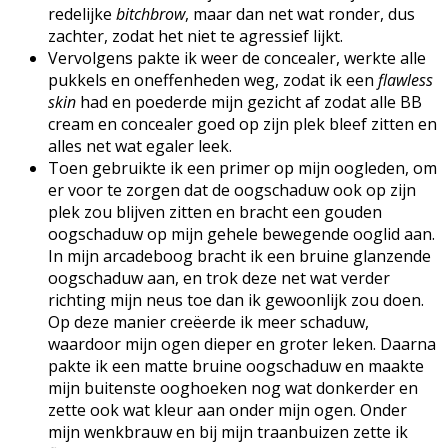
redelijke
bitchbrow
, maar dan net wat ronder, dus
zachter, zodat het niet te agressief lijkt.
Vervolgens pakte ik weer de concealer, werkte alle
pukkels en oneffenheden weg, zodat ik een
flawless
skin
had en poederde mijn gezicht af zodat alle BB
cream en concealer goed op zijn plek bleef zitten en
alles net wat egaler leek.
Toen gebruikte ik een primer op mijn oogleden, om
er voor te zorgen dat de oogschaduw ook op zijn
plek zou blijven zitten en bracht een gouden
oogschaduw op mijn gehele bewegende ooglid aan.
In mijn arcadeboog bracht ik een bruine glanzende
oogschaduw aan, en trok deze net wat verder
richting mijn neus toe dan ik gewoonlijk zou doen.
Op deze manier creëerde ik meer schaduw,
waardoor mijn ogen dieper en groter leken. Daarna
pakte ik een matte bruine oogschaduw en maakte
mijn buitenste ooghoeken nog wat donkerder en
zette ook wat kleur aan onder mijn ogen. Onder
mijn wenkbrauw en bij mijn traanbuizen zette ik