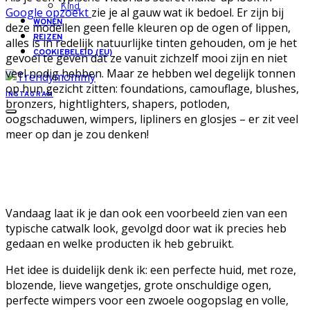
Kind
Google opzoekt
zie je al gauw wat ik bedoel. Er zijn bij
WONEN
deze modellen geen felle kleuren op de ogen of lippen,
REIZEN
alles is in redelijk natuurlijke tinten gehouden, om je het
COOKIEBELEID (EU)
gevoel te geven dat ze vanuit zichzelf mooi zijn en niet
veel nodig hebben. Maar ze hebben wel degelijk tonnen
op hun gezicht zitten: foundations, camouflage, blushes,
INSTAGRAM
bronzers, hightlighters, shapers, potloden,
oogschaduwen, wimpers, lipliners en glosjes – er zit veel
meer op dan je zou denken!
Vandaag laat ik je dan ook een voorbeeld zien van een
typische catwalk look, gevolgd door wat ik precies heb
gedaan en welke producten ik heb gebruikt.
Het idee is duidelijk denk ik: een perfecte huid, met roze,
blozende, lieve wangetjes, grote onschuldige ogen,
perfecte wimpers voor een zwoele oogopslag en volle,