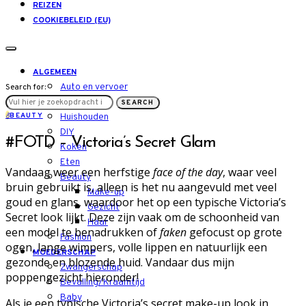
REIZEN
COOKIEBELEID (EU)
ALGEMEEN
Auto en vervoer
Search for:
LIFESTYLE
SEARCH
B
BEAUTY
Huishouden
DIY
#FOTD – Victoria’s Secret Glam
Koken
Eten
Vandaag weer een herfstige
face of the day
, waar veel
Beauty
bruin gebruikt is, alleen is het nu aangevuld met veel
Make-up
goud en glans, waardoor het op een typische Victoria’s
Gezicht
Secret look lijkt. Deze zijn vaak om de schoonheid van
Haar
een model te benadrukken of
faken
gefocust op grote
Fashion
ogen, lange wimpers, volle lippen en natuurlijk een
MOEDERSCHAP
gezonde en blozende huid. Vandaar dus mijn
Zwangerschap
poppengezicht hieronder!
Bevalling/Kraamtijd
Baby
Als je een typische Victoria’s secret make-up look in