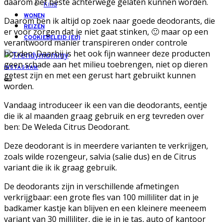
daarom het beste achterwege gelaten kunnen worden.
Kind
WONEN
Daarom ben ik altijd op zoek naar goede deodorants, die
REIZEN
er voor zorgen dat je niet gaat stinken, 🙂 maar op een
COOKIEBELEID (EU)
verantwoord manier transpireren onder controle
houden. Daarbij is het ook fijn wanneer deze producten
geen schade aan het milieu toebrengen, niet op dieren
INSTAGRAM
getest zijn en met een gerust hart gebruikt kunnen
worden.
Vandaag introduceer ik een van die deodorants, eentje
die ik al maanden graag gebruik en erg tevreden over
ben: De Weleda Citrus Deodorant.
Deze deodorant is in meerdere varianten te verkrijgen,
zoals wilde rozengeur, salvia (salie dus) en de Citrus
variant die ik ik graag gebruik.
De deodorants zijn in verschillende afmetingen
verkrijgbaar: een grote fles van 100 milliliter dat in je
badkamer kastje kan blijven en een kleinere meeneem
variant van 30 milliliter, die je in je tas, auto of kantoor