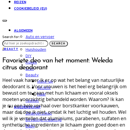
REIZEN
COOKIEBELEID (EU)
ALGEMEEN
Auto en vervoer
Search for:
LIFESTYLE
SEARCH
B
BEAUTY
Huishouden
DIY
Favoriete deo van het moment: Weleda
Koken
citrus deodorant
Eten
Beauty
Heel vaak hamer ik er op wat het belang van natuurlijke
Make-up
deodorant is. Voor vrouwen is het heel erg belangrijk om
Gezicht
bewust om te gaan met hun lichaam en vooral oksels
Haar
moeten voorzichtig behandeld worden. Waarom? Ik kan
Fashion
je nu een hele verhaal over borstkanker voorkauwen,
MOEDERSCHAP
maar dat doe ik niet, omdat ik het luchtig wil houden. Wel
Zwangerschap
wil ik je vertellen dat aluminiums, parabenen, sulfaten en
Bevalling/Kraamtijd
synthetische ingrediënten je lichaam geen goed doen en
Baby