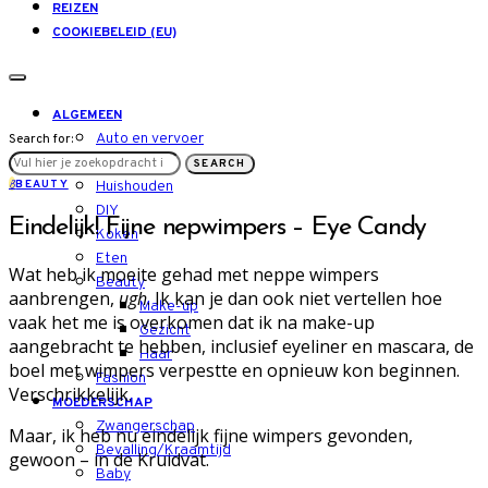
REIZEN
COOKIEBELEID (EU)
ALGEMEEN
Auto en vervoer
Search for:
LIFESTYLE
SEARCH
B
BEAUTY
Huishouden
DIY
Eindelijk! Fijne nepwimpers – Eye Candy
Koken
Eten
Wat heb ik moeite gehad met neppe wimpers
Beauty
aanbrengen,
ugh
. Ik kan je dan ook niet vertellen hoe
Make-up
vaak het me is overkomen dat ik na make-up
Gezicht
aangebracht te hebben, inclusief eyeliner en mascara, de
Haar
boel met wimpers verpestte en opnieuw kon beginnen.
Fashion
Verschrikkelijk.
MOEDERSCHAP
Zwangerschap
Maar, ik heb nu eindelijk fijne wimpers gevonden,
Bevalling/Kraamtijd
gewoon – in de Kruidvat.
Baby