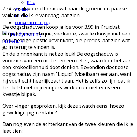
Kind
Zelf was ik vooral benieuwd naar de groene en paarse
WONEN
variant, die ik je vandaag laat zien:
REIZEN
COOKIEBELEID (EU)
De oogschaduwen koop je los voor 3.99 in Kruidvat,
verpakt in een chique, vierkante, zwarte doosje met een
doorzichtige plastic bovenkant, die precies laat zien wat
INSTAGRAM
er in terug te vinden is.
En de binnenkant is net zo leuk! De oogschaduw is
voorzien van een motief en een reliëf, waardoor het aan
een krokodillenhuid doet denken. Bovendien doet deze
oogschaduw zijn naam “Liquid” (vloeibaar) eer aan, want
hij voelt echt heerlijk zacht aan. Het is zelfs zo fijn, dat ik
het liefst met mijn vingers werk en er niet eens een
kwastje bijpak.
Over vinger gesproken, kijk deze swatch eens, hoezo
geweldige pigmentatie?
Dan nog even de achterkant van de twee kleuren die ik je
laat zien: