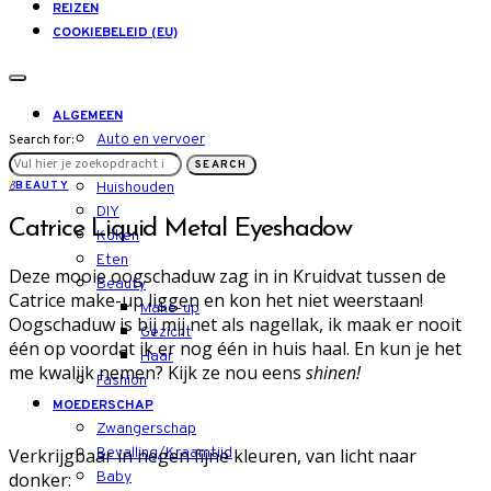
REIZEN
COOKIEBELEID (EU)
ALGEMEEN
Auto en vervoer
Search for:
LIFESTYLE
SEARCH
B
BEAUTY
Huishouden
DIY
Catrice Liquid Metal Eyeshadow
Koken
Eten
Deze mooie oogschaduw zag in in Kruidvat tussen de
Beauty
Catrice make-up liggen en kon het niet weerstaan!
Make-up
Oogschaduw is bij mij net als nagellak, ik maak er nooit
Gezicht
één op voordat ik er nog één in huis haal. En kun je het
Haar
me kwalijk nemen? Kijk ze nou eens
shinen!
Fashion
MOEDERSCHAP
Zwangerschap
Verkrijgbaar in negen fijne kleuren, van licht naar
Bevalling/Kraamtijd
donker:
Baby