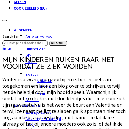
REIZEN
COOKIEBELEID (EU)
ALGEMEEN
Auto en vervoer
Search for:
LIFESTYLE
SEARCH
B
BABY
Huishouden
DIY
MIJN KINDEREN RUIKEN RAAR NET
Koken
VOORDAT ZE ZIEK WORDEN
Eten
Beauty
Winter is alweer bijna voorbij en ik ben er niet aan
Make-up
toegekomen om hier een blog over te schrijven, terwijl
Gezicht
het de hele tijd door mijn hoofd speelt. Waarschijnlijk
Haar
omdat het zo druk is met drie kleintjes die om en om ziek
Fashion
zijn (geweest). Nu is het weer de beurt aan Valentina en
MOEDERSCHAP
terwijl ze naast me ligt te slapen ga ik spontaan hier toch
Zwangerschap
nog aandacht aan besteden, met name omdat ik me
Bevalling/Kraamtijd
afvraag of het bij andere moeders ook zo is, of dat ik de
Baby