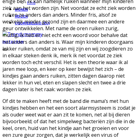
enige ben. Ik kan namelijk ruiken wanneer mijn kinderen
Kind
ziek aan het worden zijn. Net voordat ze echt ziek worden
WONEN
ruiken ze anders dan anders. Minder fris, alsof ze
REIZEN
werkelijk minder gezond zijn en daarmee een andere
COOKIEBELEID (EU)
geur ontwikkelen. Met name de oren ruiken zurig,
muffig, ik heb er niet echt een woord voor behalve dat
het anders dan anders is. Waar mijn kinderen doorgaans
INSTAGRAM
lekker ruiken, omdat ze van mij zijn en wij zoogdieren zo
in elkaar steken denk ik, merk ik net voordat ze ziek
worden toch echt verschil. Het is een theorie waar ik al
jaren mee loop, en keer op keer bewijst het zich – de
kindjes gaan anders ruiken, zitten dagen daarop niet
lekker in hun vel, eten en slapen slecht en twee a drie
dagen later is het raak: worden ze ziek.
Of dit te maken heeft met de band die mama’s met hun
kindjes hebben en het een soort alarmsysteem is zodat je
als ouder weet wat er aan zit te komen, net al bij dieren
bijvoorbeeld; of dat het simpelweg bacteriën zijn die in de
keel, oren, huid van het kindje aan het groeien en voor
een zure geur zorgen, dat je werkelijk een virus of