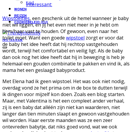
Kind
interessant:
WONEN
REIZEN
Wipstoeltjes
, een geschenk uit de hemel wanneer je baby
COOKIEBELEID (EU)
niet wil liggen, en jij het even niet meer in je hebt om
hem/haar vast te houden. Of gewoon, even naar het
toilet moet. Want een goede
wipstoel
zorgt er voor dat
INSTAGRAM
de baby het idee heeft dat hij rechtop vastgehouden
wordt, terwijl het comfortabel en veilig ligt. Als de baby
dan ook nog het idee heeft dat hij in beweging is heb je
helemaal een gouden combinatie te pakken en vind ik, als
mama het een geslaagd babyproduct.
Met Elena had ik geen wipstoel. Het was ook niet nodig,
overdag vond ze het prima om in de box te dutten terwijl
ik dingen voor mijzelf kon doen. Zoals een blog starten.
Maar, met Valentina is het een compleet ander verhaal,
zij is een baby dat alléén zijn niet kan waarderen, niet
langer dan tien minuten slaapt en gewoon vastgehouden
wil worden. Haar eerste maanden was ze een zeer
ontevreden babytje, dat niks goed vond, wat we ook