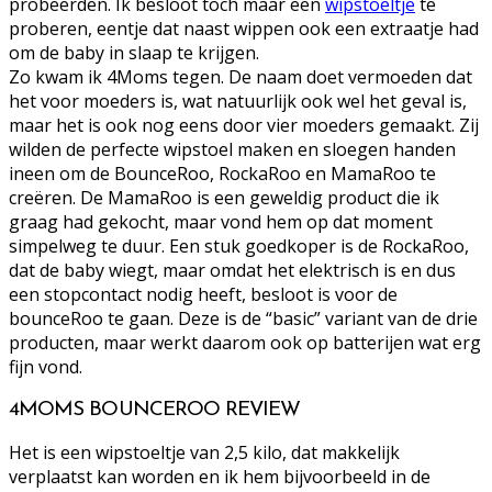
probeerden. Ik besloot toch maar een
wipstoeltje
te
proberen, eentje dat naast wippen ook een extraatje had
om de baby in slaap te krijgen.
Zo kwam ik 4Moms tegen. De naam doet vermoeden dat
het voor moeders is, wat natuurlijk ook wel het geval is,
maar het is ook nog eens door vier moeders gemaakt. Zij
wilden de perfecte wipstoel maken en sloegen handen
ineen om de BounceRoo, RockaRoo en MamaRoo te
creëren. De MamaRoo is een geweldig product die ik
graag had gekocht, maar vond hem op dat moment
simpelweg te duur. Een stuk goedkoper is de RockaRoo,
dat de baby wiegt, maar omdat het elektrisch is en dus
een stopcontact nodig heeft, besloot is voor de
bounceRoo te gaan. Deze is de “basic” variant van de drie
producten, maar werkt daarom ook op batterijen wat erg
fijn vond.
4MOMS BOUNCEROO REVIEW
Het is een wipstoeltje van 2,5 kilo, dat makkelijk
verplaatst kan worden en ik hem bijvoorbeeld in de