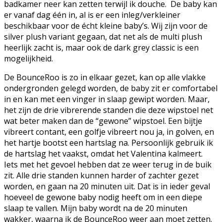
badkamer neer kan zetten terwijl ik douche. De baby kan
er vanaf dag één in, al is er een inleg/verkleiner
beschikbaar voor de écht kleine baby’s. Wij zijn voor de
silver plush variant gegaan, dat net als de multi plush
heerlijk zacht is, maar ook de dark grey classic is een
mogelijkheid.
De BounceRoo is zo in elkaar gezet, kan op alle vlakke
ondergronden gelegd worden, de baby zit er comfortabel
in en kan met een vinger in slaap gewipt worden. Maar,
het zijn de drie vibrerende standen die deze wipstoel net
wat beter maken dan de “gewone” wipstoel. Een bijtje
vibreert contant, een golfje vibreert nou ja, in golven, en
het hartje bootst een hartslag na. Persoonlijk gebruik ik
de hartslag het vaakst, omdat het Valentina kalmeert.
Iets met het gevoel hebben dat ze weer terug in de buik
zit. Alle drie standen kunnen harder of zachter gezet
worden, en gaan na 20 minuten uit. Dat is in ieder geval
hoeveel de gewone baby nodig heeft om in een diepe
slaap te vallen. Mijn baby wordt na de 20 minuten
wakker, waarna ik de BounceRoo weer aan moet zetten.