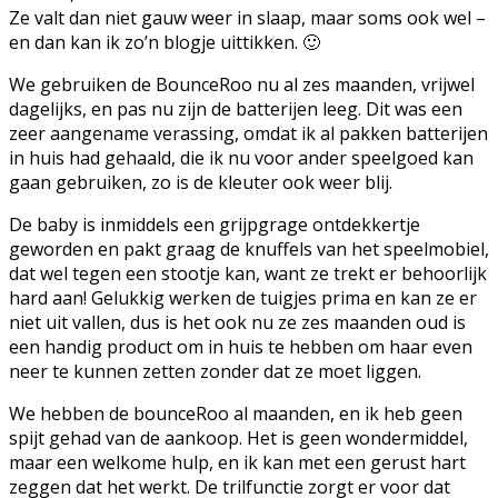
Ze valt dan niet gauw weer in slaap, maar soms ook wel –
en dan kan ik zo’n blogje uittikken. 🙂
We gebruiken de BounceRoo nu al zes maanden, vrijwel
dagelijks, en pas nu zijn de batterijen leeg. Dit was een
zeer aangename verassing, omdat ik al pakken batterijen
in huis had gehaald, die ik nu voor ander speelgoed kan
gaan gebruiken, zo is de kleuter ook weer blij.
De baby is inmiddels een grijpgrage ontdekkertje
geworden en pakt graag de knuffels van het speelmobiel,
dat wel tegen een stootje kan, want ze trekt er behoorlijk
hard aan! Gelukkig werken de tuigjes prima en kan ze er
niet uit vallen, dus is het ook nu ze zes maanden oud is
een handig product om in huis te hebben om haar even
neer te kunnen zetten zonder dat ze moet liggen.
We hebben de bounceRoo al maanden, en ik heb geen
spijt gehad van de aankoop. Het is geen wondermiddel,
maar een welkome hulp, en ik kan met een gerust hart
zeggen dat het werkt. De trilfunctie zorgt er voor dat