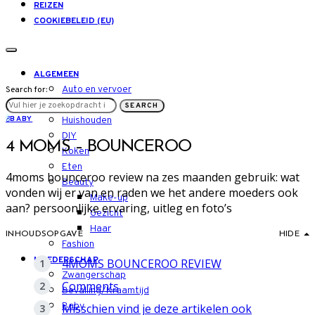
REIZEN
COOKIEBELEID (EU)
ALGEMEEN
Auto en vervoer
Search for:
LIFESTYLE
SEARCH
B
BABY
Huishouden
DIY
4 MOMS – BOUNCEROO
Koken
Eten
4moms bounceroo review na zes maanden gebruik: wat
Beauty
vonden wij er van en raden we het andere moeders ook
Make-up
aan? persoonlijke ervaring, uitleg en foto’s
Gezicht
Haar
INHOUDSOPGAVE
HIDE
Fashion
MOEDERSCHAP
4MOMS BOUNCEROO REVIEW
Zwangerschap
Comments
Bevalling/Kraamtijd
Baby
Misschien vind je deze artikelen ook