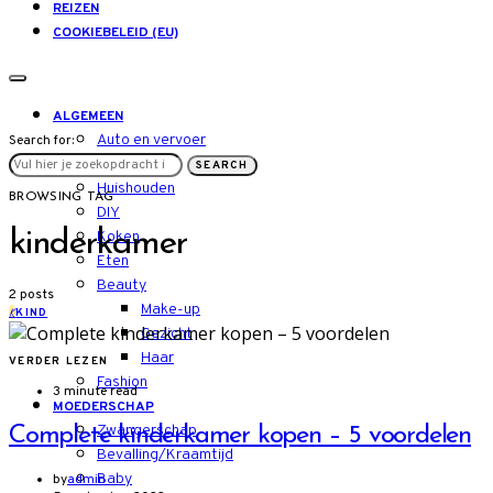
REIZEN
COOKIEBELEID (EU)
ALGEMEEN
Auto en vervoer
Search for:
LIFESTYLE
SEARCH
Huishouden
BROWSING TAG
DIY
kinderkamer
Koken
Eten
Beauty
2 posts
Make-up
K
KIND
Gezicht
Haar
VERDER LEZEN
Fashion
3 minute read
MOEDERSCHAP
Zwangerschap
Complete kinderkamer kopen – 5 voordelen
Bevalling/Kraamtijd
Baby
by
admin