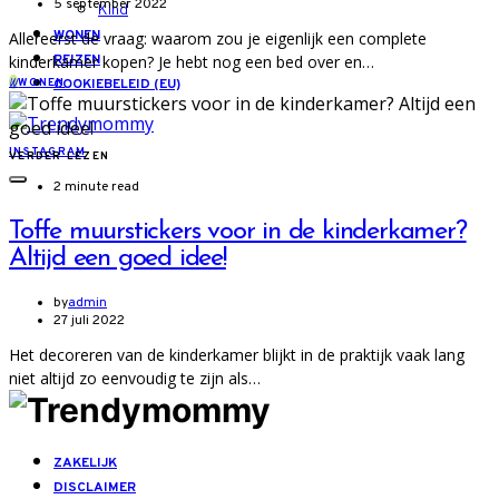
5 september 2022
Kind
WONEN
Allereerst de vraag: waarom zou je eigenlijk een complete
kinderkamer kopen? Je hebt nog een bed over en…
REIZEN
W
WONEN
COOKIEBELEID (EU)
INSTAGRAM
VERDER LEZEN
2 minute read
Toffe muurstickers voor in de kinderkamer?
Altijd een goed idee!
by
admin
27 juli 2022
Het decoreren van de kinderkamer blijkt in de praktijk vaak lang
niet altijd zo eenvoudig te zijn als…
ZAKELIJK
DISCLAIMER