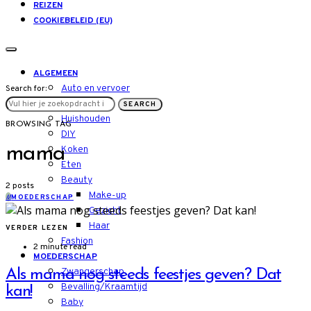
REIZEN
COOKIEBELEID (EU)
ALGEMEEN
Auto en vervoer
Search for:
LIFESTYLE
SEARCH
Huishouden
BROWSING TAG
DIY
mama
Koken
Eten
Beauty
2 posts
Make-up
M
MOEDERSCHAP
Gezicht
Haar
VERDER LEZEN
Fashion
2 minute read
MOEDERSCHAP
Zwangerschap
Als mama nog steeds feestjes geven? Dat
Bevalling/Kraamtijd
kan!
Baby