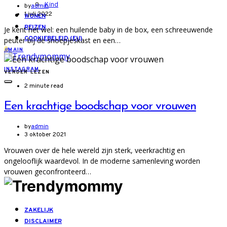
Kind
by
admin
1 juli 2022
WONEN
REIZEN
Je kent het wel: een huilende baby in de box, een schreeuwende
COOKIEBELEID (EU)
peuter bij de snoepjeskast en een…
M
MAIN
INSTAGRAM
VERDER LEZEN
2 minute read
Een krachtige boodschap voor vrouwen
by
admin
3 oktober 2021
Vrouwen over de hele wereld zijn sterk, veerkrachtig en
ongelooflijk waardevol. In de moderne samenleving worden
vrouwen geconfronteerd…
ZAKELIJK
DISCLAIMER